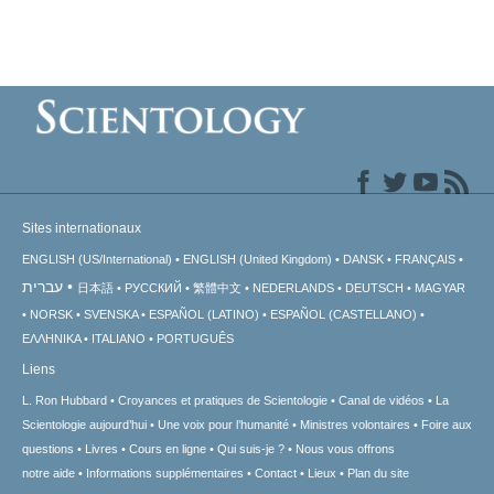
Sites internationaux
ENGLISH (US/International)
ENGLISH (United Kingdom)
DANSK
FRANÇAIS
עברית
日本語
РУССКИЙ
繁體中文
NEDERLANDS
DEUTSCH
MAGYAR
NORSK
SVENSKA
ESPAÑOL (LATINO)
ESPAÑOL (CASTELLANO)
ΕΛΛΗΝΙΚA
ITALIANO
PORTUGUÊS
Liens
L. Ron Hubbard
Croyances et pratiques de Scientologie
Canal de vidéos
La
Scientologie aujourd’hui
Une voix pour l’humanité
Ministres volontaires
Foire aux
questions
Livres
Cours en ligne
Qui suis-je ?
Nous vous offrons
notre aide
Informations supplémentaires
Contact
Lieux
Plan du site