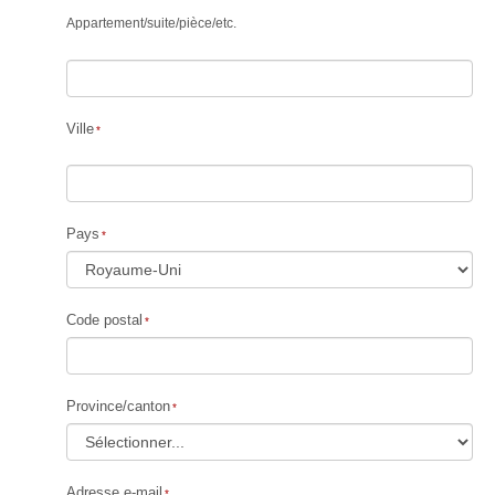
Appartement
/
suite
/
pièce
/
etc.
Ville
Pays
Code postal
Province/canton
Adresse e-mail