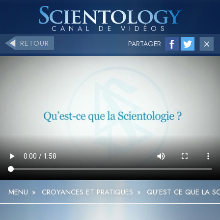
RETOUR
PARTAGER
MENU
»
CROYANCES ET PRATIQUES
»
QU’EST CE QUE LA S