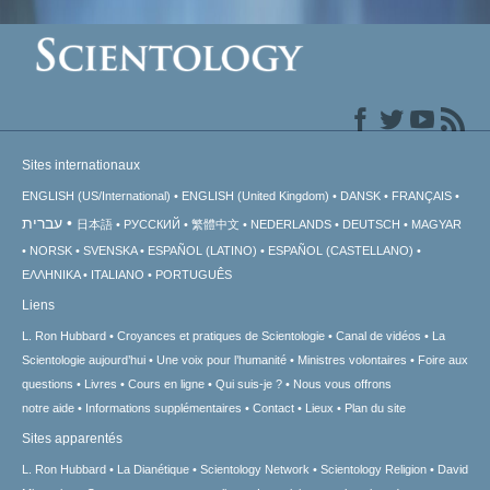
Sites internationaux
ENGLISH (US/International)
ENGLISH (United Kingdom)
DANSK
FRANÇAIS
עברית
日本語
РУССКИЙ
繁體中文
NEDERLANDS
DEUTSCH
MAGYAR
NORSK
SVENSKA
ESPAÑOL (LATINO)
ESPAÑOL (CASTELLANO)
ΕΛΛΗΝΙΚA
ITALIANO
PORTUGUÊS
Liens
L. Ron Hubbard
Croyances et pratiques de Scientologie
Canal de vidéos
La
Scientologie aujourd’hui
Une voix pour l’humanité
Ministres volontaires
Foire aux
questions
Livres
Cours en ligne
Qui suis-je ?
Nous vous offrons
notre aide
Informations supplémentaires
Contact
Lieux
Plan du site
Sites apparentés
L. Ron Hubbard
La Dianétique
Scientology Network
Scientology Religion
David