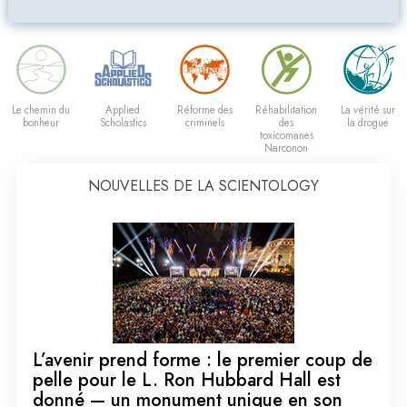
Le chemin du
Applied
Réforme des
Réhabilitation
La vérité sur
bonheur
Scholastics
criminels
des
la drogue
toxicomanes
Narconon
NOUVELLES DE LA SCIENTOLOGY
L’avenir prend forme : le premier coup de
pelle pour le L. Ron Hubbard Hall est
donné — un monument unique en son