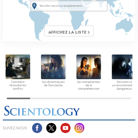
AFFICHEZ LA LISTE
Comment
Les dynamiques
Les composantes
Solutions à
résoudre les
de l’existence
de la
un environnement
conflits
compréhension
dangereux
SUIVEZ-NOUS