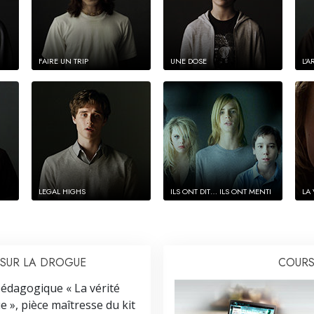
FAIRE UN TRIP
UNE DOSE
L’
LEGAL HIGHS
ILS ONT DIT… ILS ONT MENTI
LA
 SUR LA DROGUE
COURS
édagogique « La vérité
e », pièce maîtresse du kit