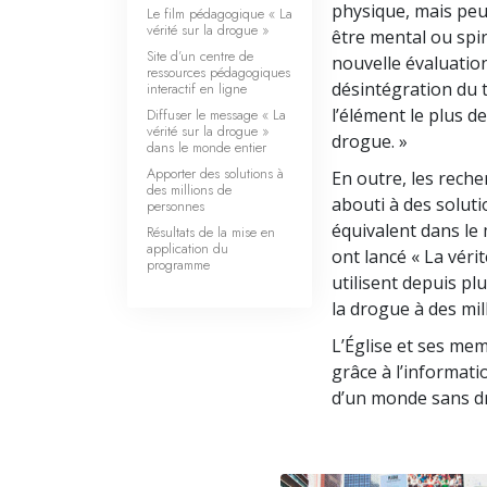
physique, mais peu
Le film pédagogique « La
vérité sur la drogue »
être mental ou spir
Site d’un centre de
nouvelle évaluation
ressources pédagogiques
désintégration du 
interactif en ligne
l’élément le plus de
Diffuser le message « La
vérité sur la drogue »
drogue. »
dans le monde entier
Apporter des solutions à
En outre, les rech
des millions de
abouti à des solut
personnes
équivalent dans le 
Résultats de la mise en
application du
ont lancé « La véri
programme
utilisent depuis pl
la drogue à des mi
L’Église et ses me
grâce à l’informatio
d’un monde sans dr