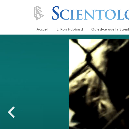
Accueil
L. Ron Hubbard
Qu’est-ce que la Scien
Croyances et pratique
Credos et Codes de Sc
Les scientologues et la
Rencontrez un sciento
À l’intérieur d’une égli
Les principes de base 
Scientologie
La Dianétique : Une in
Amour et haine –