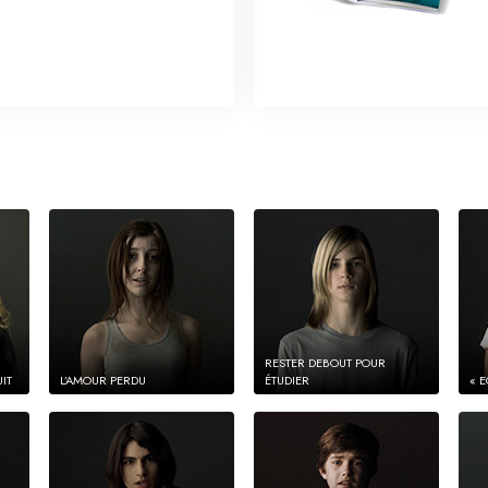
RESTER DEBOUT POUR
UIT
L’AMOUR PERDU
ÉTUDIER
« E