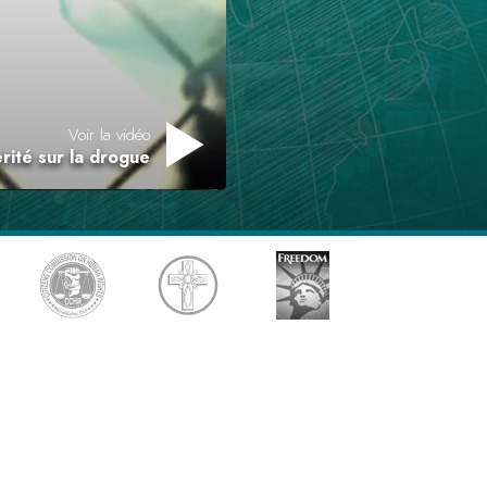
L’échelle des tons émotionnels
Réponses aux drogues
Les enfants
Voir la vidéo
Des outils pour le monde du travail
rité sur la drogue
L’éthique et les conditions
La raison de l’oppression
Les investigations
Les fondements de l’organisation
Les fondements des relations publiques
Cibles et buts
La technologie de l’étude