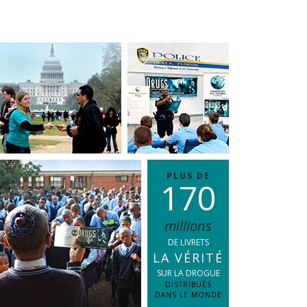
La communication
PLUS DE
1
7
0
millions
DE LIVRETS
LA VÉRITÉ
SUR LA DROGUE
DISTRIBUÉS
DANS LE MONDE