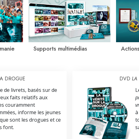
omanie
Supports multimédias
Action
 LA DROGUE
DVD
LA
e de livrets, basés sur de
L
ux faits relatifs aux
p
es couramment
v
mées, informe les jeunes
à
 que sont les drogues et ce
t
s font.
s