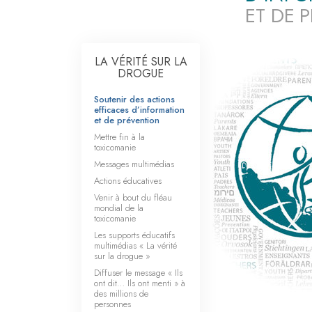
ET DE 
LA VÉRITÉ SUR LA
DROGUE
Soutenir des actions
efficaces d’information
et de prévention
Mettre fin à la
toxicomanie
Messages multimédias
Actions éducatives
Venir à bout du fléau
mondial de la
toxicomanie
Les supports éducatifs
multimédias « La vérité
sur la drogue »
Diffuser le message « Ils
ont dit… Ils ont menti » à
des millions de
personnes