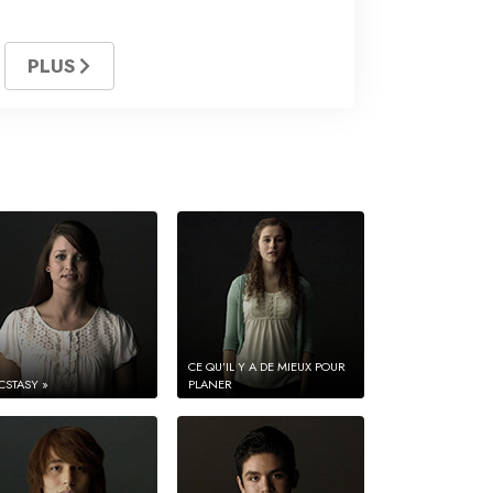
PLUS
CE QU’IL Y A DE MIEUX POUR
CSTASY »
PLANER