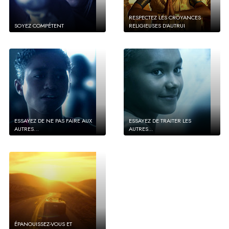
RESPECTEZ LES CROYANCES
SOYEZ COMPÉTENT
RELIGIEUSES D’AUTRUI
ESSAYEZ DE NE PAS FAIRE AUX
ESSAYEZ DE TRAITER LES
AUTRES…
AUTRES...
ÉPANOUISSEZ-VOUS ET