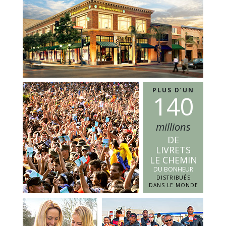
PLUS D’UN
1
4
0
millions
DE
LIVRETS
LE CHEMIN
DU BONHEUR
DISTRIBUÉS
DANS LE MONDE