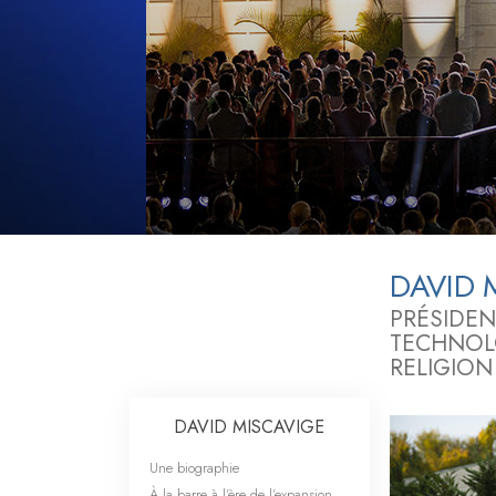
Qu’est-ce que la gran
DAVID 
PRÉSIDEN
TECHNO
RELIGION
DAVID MISCAVIGE
Une biographie
À la barre à l’ère de l’expansion