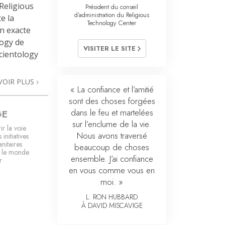
La communication
Religious
Président du conseil
d’administration du Religious
e la
Technology Center
on exacte
logy de
VISITER LE SITE
Scientology
VOIR PLUS
« La confiance et l’amitié
sont des choses forgées
dans le feu et martelées
GE
sur l’enclume de la vie.
ir la voie
Nous avons traversé
 initiatives
nitaires
beaucoup de choses
 le monde
ensemble. J’ai confiance
r
en vous comme vous en
moi. »
L. RON HUBBARD
À DAVID MISCAVIGE