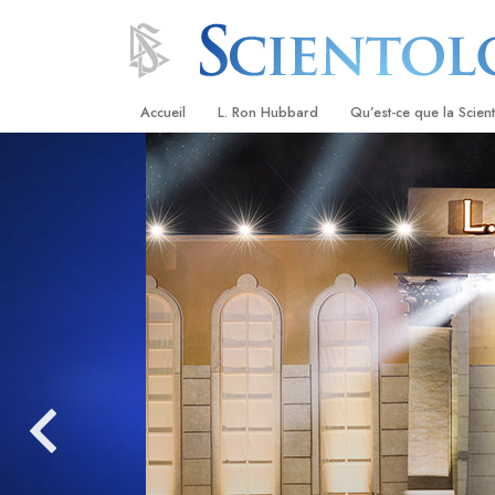
Accueil
L. Ron Hubbard
Qu’est-ce que la Scien
Croyances et pratique
Credos et Codes de Sc
Les scientologues et la
Rencontrez un sciento
À l’intérieur d’une égli
Les principes de base 
Scientologie
La Dianétique : Une in
Amour et haine –