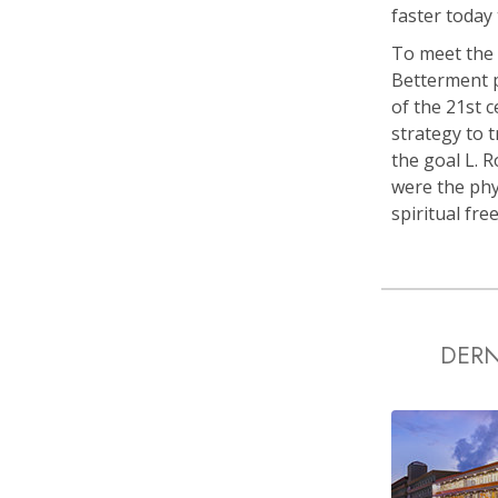
faster today 
To meet the 
Betterment p
of the 21st 
strategy to 
the goal L. 
were the phy
spiritual fr
DERN