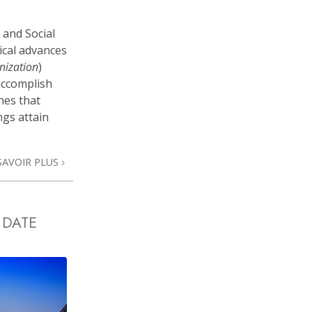
 and Social
ical advances
nization
)
accomplish
hes that
ngs attain
SAVOIR PLUS
 DATE