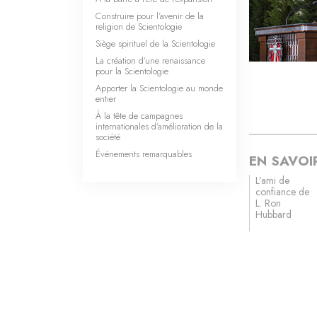
Construire pour l’avenir de la
religion de Scientologie
Siège spirituel de la Scientologie
La création d’une renaissance
pour la Scientologie
Apporter la Scientologie au monde
entier
À la tête de campagnes
internationales d’amélioration de la
société
Événements remarquables
EN SAVOI
L’ami de
confiance de
L. Ron
Hubbard