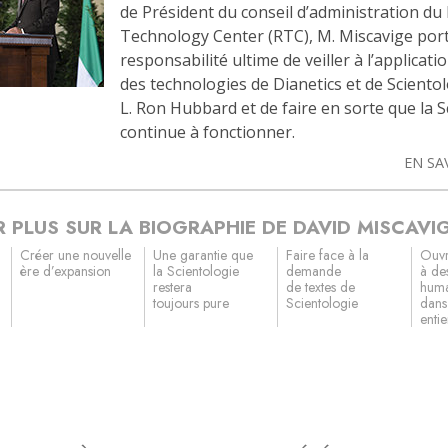
de Président du conseil d’administration du 
Technology Center (RTC), M. Miscavige port
responsabilité ultime de veiller à l’applicati
des technologies de Dianetics et de Sciento
L. Ron Hubbard et de faire en sorte que la 
continue à fonctionner.
EN SA
R PLUS SUR LA BIOGRAPHIE DE DAVID MISCAVI
Créer une nouvelle
Une garantie que
Faire face à la
Ouvr
ère d’expansion
la Scientologie
demande
à des
restera
de textes de
huma
toujours pure
Scientologie
dans
entie