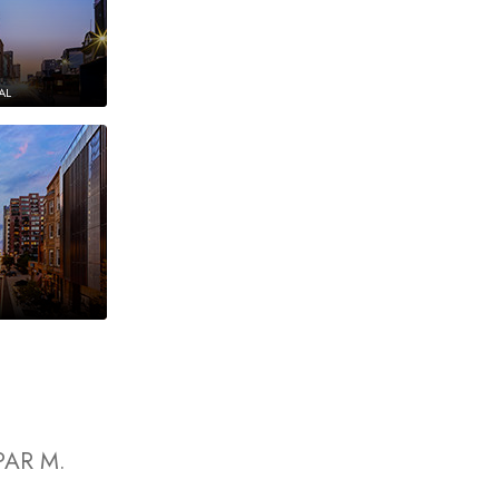
AL
PAR M.