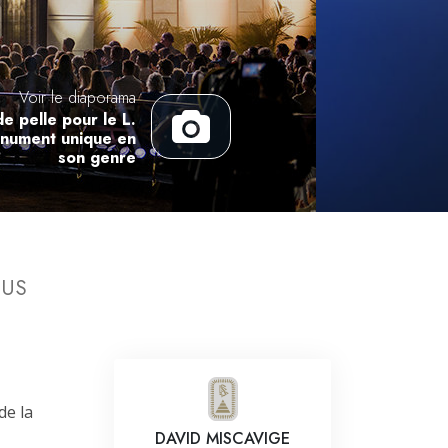
L’échelle des tons émotionnels
Réponses aux drogues
Les enfants
Voir le diaporama
e pelle pour le L.
Des outils pour le monde du travail
onument unique en
son genre
L’éthique et les conditions
La raison de l’oppression
Les investigations
OUS
Les fondements de l’organisation
Les fondements des relations publiques
Cibles et buts
La technologie de l’étude
de la
DAVID MISCAVIGE