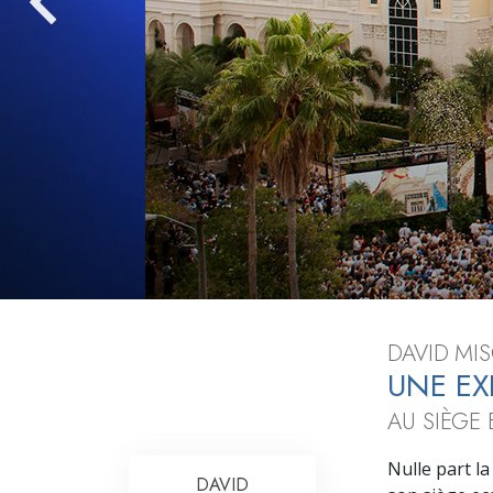
Qu’est-ce que la gran
DAVID MIS
UNE EX
AU SIÈGE 
Nulle part la
DAVID