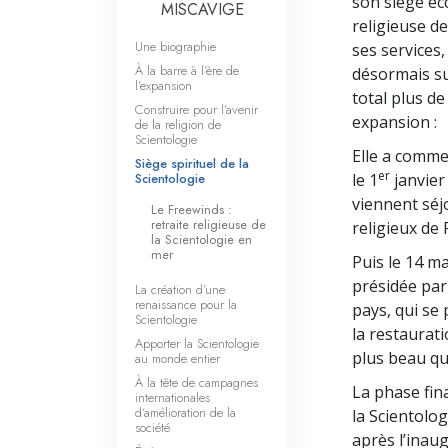
son siège ecc
MISCAVIGE
religieuse d
Une biographie
ses services
À la barre à l’ère de
désormais su
l’expansion
total plus d
Construire pour l’avenir
expansion :
de la religion de
Scientologie
Elle a comme
Siège spirituel de la
er
Scientologie
le 1
janvier
viennent séjo
Le Freewinds :
retraite religieuse de
religieux de 
la Scientologie en
mer
Puis le 14 m
présidée par
La création d’une
renaissance pour la
pays, qui se 
Scientologie
la restaurat
Apporter la Scientologie
plus beau qu’
au monde entier
À la tête de campagnes
La phase fin
internationales
d’amélioration de la
la Scientolo
société
après l’inau