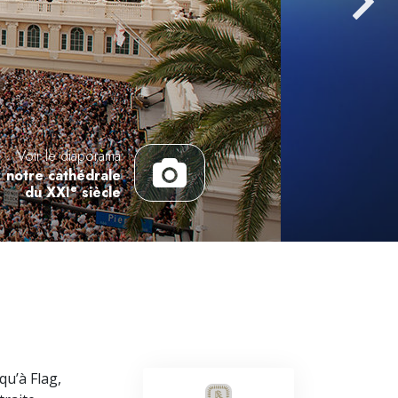
L’échelle des tons émotionnels
Réponses aux drogues
Les enfants
Des outils pour le monde du travail
L’éthique et les conditions
Voir le diaporama
: notre cathédrale
La raison de l’oppression
e
du XXI
siècle
Les investigations
Les fondements de l’organisation
Les fondements des relations publiques
Cibles et buts
La technologie de l’étude
qu’à Flag,