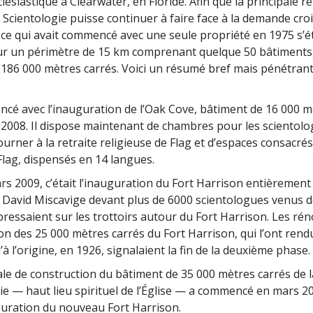
lésiastique à Clearwater, en Floride. Afin que la principale re
e Scientologie puisse continuer à faire face à la demande cro
, ce qui avait commencé avec une seule propriété en 1975 s’
r un périmètre de 15 km comprenant quelque 50 bâtiments,
e 186 000 mètres carrés. Voici un résumé bref mais pénétrant
ncé avec l’inauguration de l’Oak Cove, bâtiment de 16 000 m
 2008. Il dispose maintenant de chambres pour les scientolo
urner à la retraite religieuse de Flag et d’espaces consacrés
Flag, dispensés en 14 langues.
ars 2009, c’était l’inauguration du Fort Harrison entièrement
 David Miscavige devant plus de 6000 scientologues venus d
pressaient sur les trottoirs autour du Fort Harrison. Les ré
ion des 25 000 mètres carrés du Fort Harrison, qui l’ont ren
à l’origine, en 1926, signalaient la fin de la deuxième phase.
ale de construction du bâtiment de 35 000 mètres carrés de
gie — haut lieu spirituel de l’Église — a commencé en mars 20
guration du nouveau Fort Harrison.