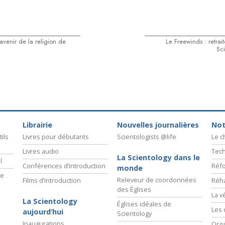
’avenir de la religion de
Le Freewinds : retrait
Sc
Librairie
Nouvelles journalières
Not
ils
Livres pour débutants
Scientologists @life
Le 
Livres audio
Tech
La Scientology dans le
l
Conférences d’introduction
Réfo
monde
ie
Releveur de coordonnées
Films d’introduction
Réha
des Églises
La v
La Scientology
Églises idéales de
Les 
aujourd’hui
Scientology
Inaugurations
Orga