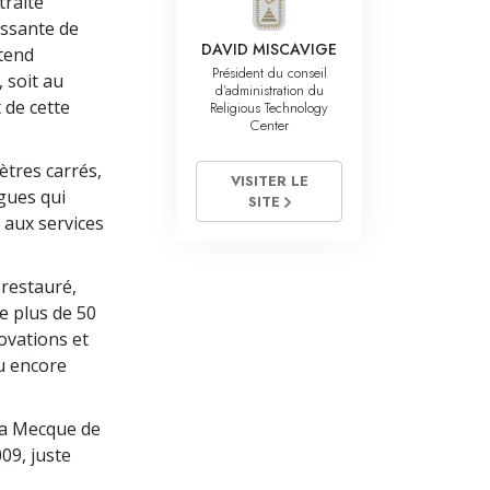
traite
La communication
issante de
DAVID MISCAVIGE
étend
Président du conseil
 soit au
d’administration du
 de cette
Religious Technology
Center
ètres carrés,
VISITER LE
gues qui
SITE
 aux services
 restauré,
e plus de 50
novations et
du encore
 la Mecque de
09, juste