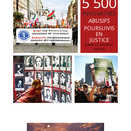
5
5
0
0
PSYCHIATRES
ABUSIFS
POURSUIVIS
EN
JUSTICE
DANS LE MONDE
ENTIER