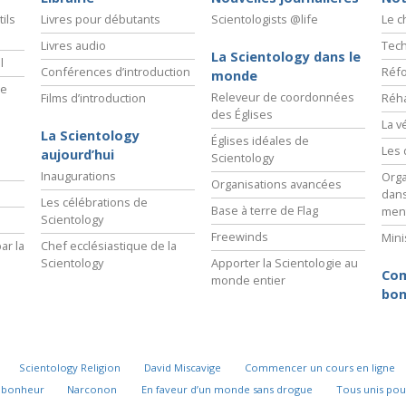
ils
Livres pour débutants
Scientologists @life
Le 
Livres audio
Tech
La Scientology dans le
l
Conférences d’introduction
Réfo
monde
ie
Releveur de coordonnées
Films d’introduction
Réha
des Églises
La v
La Scientology
Églises idéales de
Les 
aujourd’hui
Scientology
Inaugurations
Orga
Organisations avancées
dans
Les célébrations de
Base à terre de Flag
men
Scientology
Freewinds
Mini
ar la
Chef ecclésiastique de la
Scientology
Apporter la Scientologie au
Com
monde entier
bon
Scientology Religion
David Miscavige
Commencer un cours en ligne
u bonheur
Narconon
En faveur d’un monde sans drogue
Tous unis pou