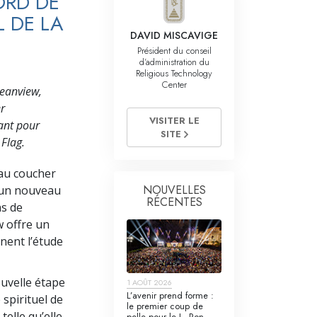
ORD DE
La communication
L DE LA
DAVID MISCAVIGE
Président du conseil
d’administration du
Religious Technology
Center
ceanview,
er
VISITER LE
vant pour
SITE
 Flag.
 au coucher
NOUVELLES
i un nouveau
RÉCENTES
as de
w offre un
nnent l’étude
uvelle étape
1 AOÛT 2026
L’avenir prend forme :
spirituel de
le premier coup de
 telle qu’elle
pelle pour le L. Ron