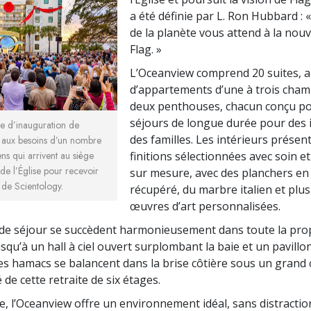
a été définie par L. Ron Hubbard : 
de la planète vous attend à la nouv
Flag. »
L’Oceanview comprend 20 suites, a
d’appartements d’une à trois cham
deux penthouses, chacun conçu p
séjours de longue durée pour des i
e d’inauguration de
des familles. Les intérieurs présen
aux besoins d’un nombre
finitions sélectionnées avec soin et
ens qui arrivent au siège
l de l’Église pour recevoir
sur mesure, avec des planchers en
 de Scientology.
récupéré, du marbre italien et plu
œuvres d’art personnalisées.
de séjour se succèdent harmonieusement dans toute la prop
usqu’à un hall à ciel ouvert surplombant la baie et un pavill
es hamacs se balancent dans la brise côtière sous un grand
é de cette retraite de six étages.
e, l’Oceanview offre un environnement idéal, sans distractio