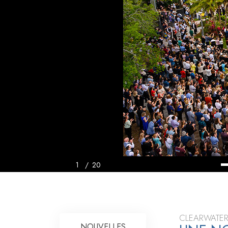
Qu’est-ce que la gran
1
/
20
CLEARWATER
NOUVELLES