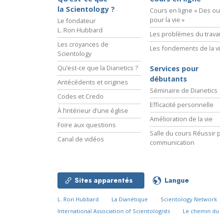
la Scientology ?
Cours en ligne « Des out
pour la vie »
Le fondateur
L. Ron Hubbard
Les problèmes du travai
Les croyances de
Les fondements de la v
Scientology
Qu’est-ce que la Dianetics ?
Services pour
débutants
Antécédents et origines
Séminaire de Dianetics
Codes et Credo
Efficacité personnelle
À l’intérieur d’une église
Amélioration de la vie
Foire aux questions
Salle du cours Réussir p
Canal de vidéos
communication
Sites apparentés
Langue
L. Ron Hubbard
La Dianétique
Scientology Network
International Association of Scientologists
Le chemin d