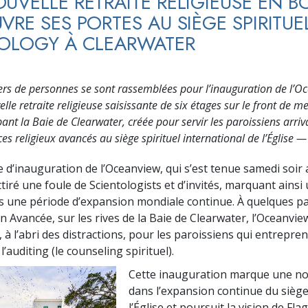
UVELLE RETRAITE RELIGIEUSE EN B
VRE SES PORTES AU SIÈGE SPIRITUE
OLOGY À CLEARWATER
ers de personnes se sont rassemblées pour l’inauguration de l’O
lle retraite religieuse saisissante de six étages sur le front de m
nt la Baie de Clearwater, créée pour servir les paroissiens arri
ces religieux avancés au siège spirituel international de l’Église —
 d’inauguration de l’Oceanview, qui s’est tenue samedi soir
attiré une foule de Scientologists et d’invités, marquant ains
s une période d’expansion mondiale continue. À quelques p
n Avancée, sur les rives de la Baie de Clearwater, l’Oceanvie
, à l’abri des distractions, pour les paroissiens qui entrepre
 l’auditing (le counseling spirituel).
Cette inauguration marque une no
dans l’expansion continue du siège 
l’Église et poursuit la vision de Flag