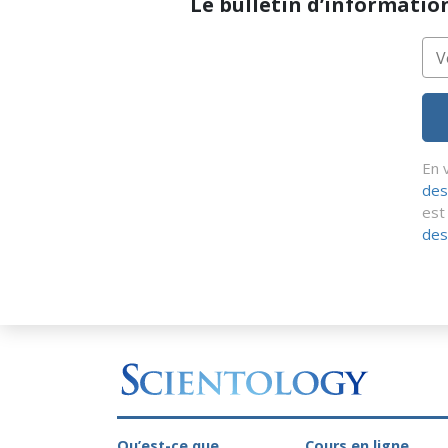
Le bulletin d’informatio
En 
des
est
des
Qu’est-ce que
Cours en ligne