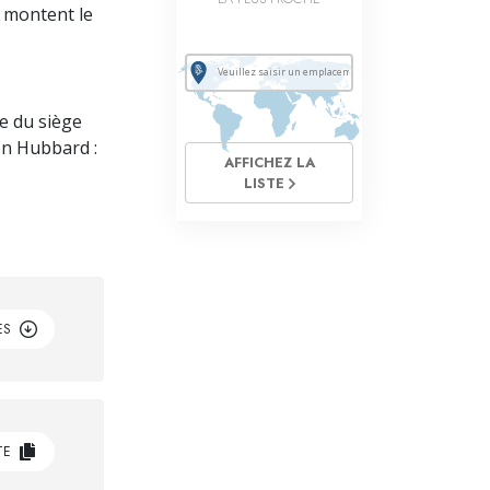
s montent le
e du siège
Ron Hubbard :
AFFICHEZ LA
LISTE
ES
TE