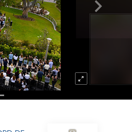
L’échelle des tons émotionnels
Réponses aux drogues
Les enfants
Des outils pour le monde du travail
L’éthique et les conditions
La raison de l’oppression
Les investigations
Les fondements de l’organisation
Les fondements des relations publiques
Cibles et buts
La technologie de l’étude