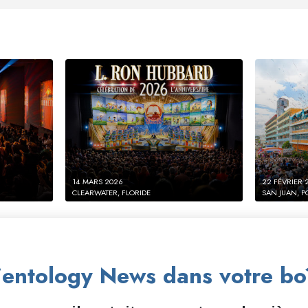
14 MARS 2026
22 FÉVRIER 
CLEARWATER, FLORIDE
SAN JUAN, P
entology News dans votre boî