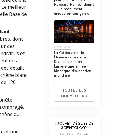
Hubbard Hall est donné
« Le meilleur
— un monument
unique en son genre
elle Base de
llant
bres, dont
our des
9 MAI 2026
La Célébration de
ndividus et
l’Anniversaire de la
tent des
Dianetics met en
lumière une année
 des détails
historique d’expansion
 chêne blanc
mondiale
s de 120
TOUTES LES
NOUVELLES
riété,
on ombragé.
 chêne qui
TROUVER L’ÉGLISE DE
SCIENTOLOGY
n, et une
LA PLUS PROCHE