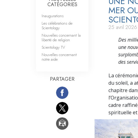
UNE NO
CATÉGORIES
MER OU
Inaugurations
SCIENT
Les célébrations de
25 avril 2026
Scientology
Nouvelles concernant la
Des milli
liberté de religion
une nouve
Scientology TV
surplomba
Nouvelles concernant
notre aide
des servi
La cérémonie
PARTAGER
du soleil, a 
chapitre dan
l’Organisatio
cadre raffiné
spirituelle et