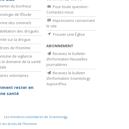
chemin du bonheur
Pour toute question :
Contactez-nous
nologie de l’Étude
Impressions concernant
rme des criminels
le site
bilitation des drogués
Trouver une Église
érité sur la drogue
ABONNEMENT
droits de l’Homme
Recevez le bulletin
nisme de vigilance
d’information Nouvelles
 le domaine de la santé
journalières
tale
Recevez le bulletin
stres volontaires
d’information Scientology
Aujourd’hui
ment rester en
ne santé
Les ministres volontaires de Scientology
r les droits de l’Homme