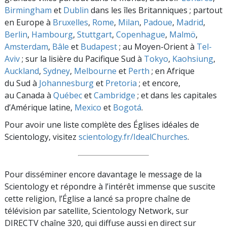
Birmingham
et
Dublin
dans les îles Britanniques ; partout
en Europe à
Bruxelles
,
Rome
,
Milan
,
Padoue
,
Madrid
,
Berlin
,
Hambourg
,
Stuttgart
,
Copenhague
,
Malmö
,
Amsterdam
,
Bâle
et
Budapest
; au Moyen-Orient à
Tel-
Aviv
; sur la lisière du Pacifique Sud à
Tokyo
,
Kaohsiung
,
Auckland
,
Sydney
,
Melbourne
et
Perth
; en Afrique
du Sud à
Johannesburg
et
Pretoria
; et encore,
au Canada à
Québec
et
Cambridge
; et dans les capitales
d’Amérique latine,
Mexico
et
Bogotá
.
Pour avoir une liste complète des Églises idéales de
Scientology, visitez
scientology.fr/IdealChurches
.
Pour disséminer encore davantage le message de la
Scientology et répondre à l’intérêt immense que suscite
cette religion, l’Église a lancé sa propre chaîne de
télévision par satellite, Scientology Network, sur
DIRECTV chaîne 320, qui diffuse aussi en direct sur