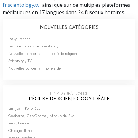
fr.scientology.tv
, ainsi que sur de multiples plateformes
médiatiques en 17 langues dans 24 fuseaux horaires.
NOUVELLES CATÉGORIES
Inaugurations
Les célébrations de Scientology
Nouvelles concernant la liberté de religion
Scientology TV
Nouvelles concernant notre aide
L’INAUGURATION DE
L’ÉGLISE DE SCIENTOLOGY IDÉALE
San Juan, Porto Rico
Gqeberha, Cap-Oriental, Afrique du Sud
Paris, France
Chicago, Illinois
Mexico, Mexique