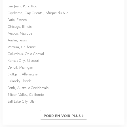
San Juan, Porto Rico
Gqeberha, Cap-Oriental, Afrique du Sud
Paris, France
Chicago, Illinois
Mexico, Mexique
Austin, Texas
Ventura, Californie
Columbus, Ohio Central
Kansas City, Missouri
Detroit, Michigan
Stuttgart, Allemagne
Orlando, Floride
Perth, Australie-Occidentale
Silicon Valley, Californie
Salt Lake City, Utah
POUR EN VOIR PLUS