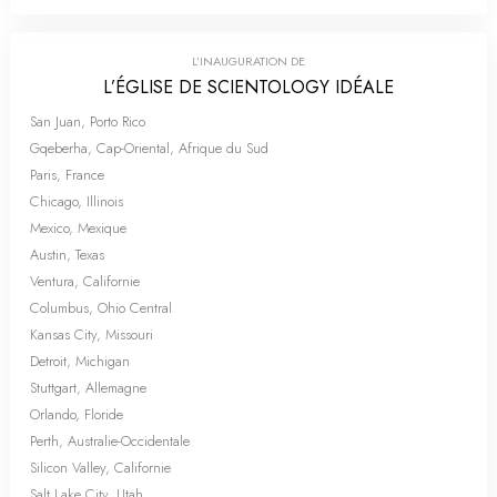
L’INAUGURATION DE
L’ÉGLISE DE SCIENTOLOGY IDÉALE
San Juan, Porto Rico
Gqeberha, Cap-Oriental, Afrique du Sud
Paris, France
Chicago, Illinois
Mexico, Mexique
Austin, Texas
Ventura, Californie
Columbus, Ohio Central
Kansas City, Missouri
Detroit, Michigan
Stuttgart, Allemagne
Orlando, Floride
Perth, Australie-Occidentale
Silicon Valley, Californie
Salt Lake City, Utah