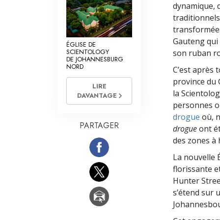
dynamique, 
traditionnels
transformées
Gauteng qui o
ÉGLISE DE
SCIENTOLOGY
son ruban r
DE JOHANNESBURG
NORD
C’est après t
province du 
LIRE
la Scientolo
DAVANTAGE
personnes on
drogue
où, n
PARTAGER
drogue
ont ét
des zones à h
La nouvelle 
florissante e
Hunter Stree
s’étend sur 
Johannesbour