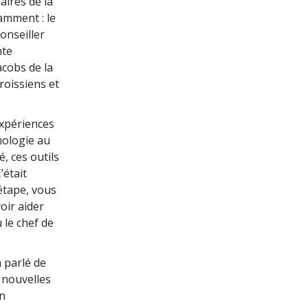
aires de la
tamment : le
onseiller
nte
cobs de la
aroissiens et
 expériences
hnologie au
, ces outils
’était
étape, vous
oir aider
 le chef de
 parlé de
 nouvelles
on