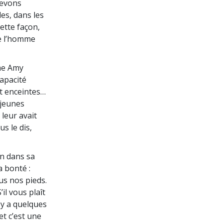
devons
es, dans les
ette façon,
de l’homme
me Amy
apacité
nt enceintes…
 jeunes
 leur avait
s le dis,
on dans sa
a bonté :
us nos pieds.
’il vous plaît
l y a quelques
et c’est une