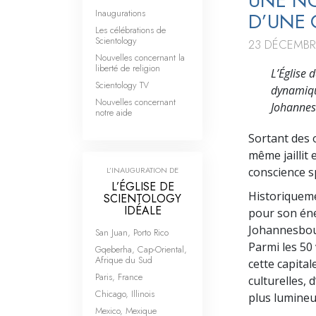
UNE NO
Inaugurations
D’UNE 
Les célébrations de
Scientology
23 DÉCEMBR
Nouvelles concernant la
liberté de religion
L’Église
Scientology TV
dynamique
Nouvelles concernant
Johannes
notre aide
Sortant des 
même jaillit 
L’INAUGURATION DE
conscience sp
L’ÉGLISE DE
Historiquem
SCIENTOLOGY
IDÉALE
pour son éner
Johannesbour
San Juan, Porto Rico
Parmi les 50
Gqeberha, Cap-Oriental,
Afrique du Sud
cette capita
Paris, France
culturelles, 
Chicago, Illinois
plus lumineu
Mexico, Mexique