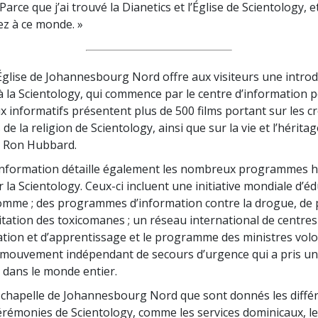
Parce que j’ai trouvé la Dianetics et l’Église de Scientology, e
z à ce monde. »
Église de Johannesbourg Nord offre aux visiteurs une introd
à la Scientology, qui commence par le centre d’information po
 informatifs présentent plus de 500 films portant sur les c
 de la religion de Scientology, ainsi que sur la vie et l’hérita
. Ron Hubbard.
’information détaille également les nombreux programmes 
 la Scientology. Ceux-ci incluent une initiative mondiale d’é
Homme ; des programmes d’information contre la drogue, de
litation des toxicomanes ; un réseau international de centres
ation et d’apprentissage et le programme des ministres volo
 mouvement indépendant de secours d’urgence qui a pris u
 dans le monde entier.
a chapelle de Johannesbourg Nord que sont donnés les diffé
cérémonies de Scientology, comme les services dominicaux, l