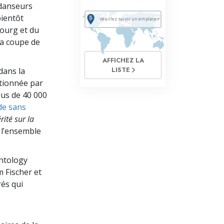
 danseurs
bientôt
ourg et du
 la coupe de
AFFICHEZ LA
LISTE
dans la
ionnée par
lus de 40 000
e sans
rité sur la
s l’ensemble
entology
m Fischer et
és qui