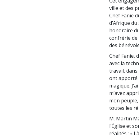
Cet engageme
ville et des 
Chef Fanie du
d’Afrique du
honoraire du
confrérie de 
des bénévole
Chef Fanie, d
avec la techn
travail, dan
ont apporté à
magique. J’a
m’avez appris
mon peuple, 
toutes les r
M. Martin Ma
l’Église et 
réalités : « 