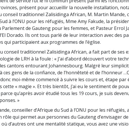
nt de service fut le fil commun présent parmi les fonctionn
provinces, présent pour accueillir la nouvelle installation, no
 conseil traditionnel Zalisidinga African, M. Martin Mande, c
 Sud à l’ONU pour les réfugiés, Mme Amy Fakude, la préside
 Parlement de Gauteng pour les femmes, et Pasteur Errol Ja
l’El Dorado. Ils ont tous parlé de leur interaction avec des p
s qui participaient aux programmes de l’église.
u conseil traditionnel Zalisidinga African, a fait part de ses
ologie de LRH à la foule : « J’ai d’abord découvert votre tec
s les cantons entourant Johannesbourg. Malgré leur simplicité
 ces gens de la confiance, de l’honnêteté et de l’honneur …C
i donc moi-même commencé à suivre les cours et, étape par 
 cette « magie ». Et très bientôt, j’ai eu le sentiment de pouv
parce qu’après avoir étudié tous les 19 cours, je suis devenu
éponses. »
nde, conseiller d’Afrique du Sud à l’ONU pour les réfugiés, a
son rôle qui permet aux personnes du Gauteng d’envisager de
Là où d’autres ont une mentalité statique, vous avez une visi