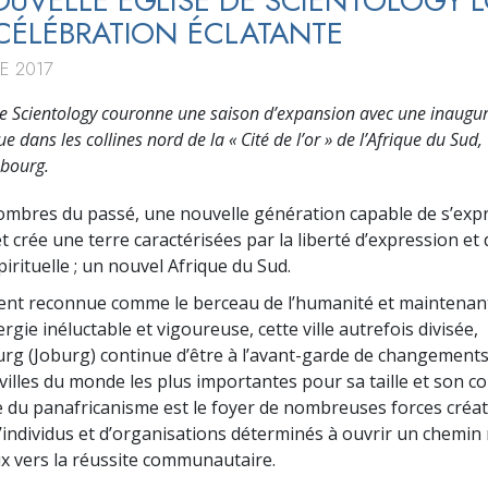
UVELLE ÉGLISE DE SCIENTOLOGY 
CÉLÉBRATION ÉCLATANTE
E 2017
 de Scientology couronne une saison d’expansion avec une inaugu
 dans les collines nord de la « Cité de l’or » de l’Afrique du Sud,
bourg.
ombres du passé, une nouvelle génération capable de s’expr
et crée une terre caractérisées par la liberté d’expression et 
irituelle ; un nouvel Afrique du Sud.
ent reconnue comme le berceau de l’humanité et maintena
gie inéluctable et vigoureuse, cette ville autrefois divisée,
g (Joburg) continue d’être à l’avant-garde de changements 
 villes du monde les plus importantes pour sa taille et son 
le du panafricanisme est le foyer de nombreuses forces créat
d’individus et d’organisations déterminés à ouvrir un chemin 
x vers la réussite communautaire.