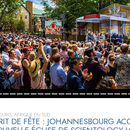
deur ?
URG, AFRIQUE DU SUD
RIT DE FÊTE : JOHANNESBOURG ACC