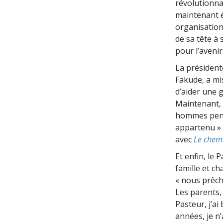
révolutionna
maintenant é
organisation
de sa tête à 
pour l’avenir
La présiden
Fakude, a mi
d’aider une 
Maintenant, e
hommes pensai
appartenu » 
avec
Le chem
Et enfin, le 
famille et ch
« nous prêch
Les parents, 
Pasteur, j’ai
années, je n’