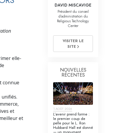
LORS
La communication
DAVID MISCAVIGE
Président du conseil
d’administration du
Religious Technology
Center
ration
VISITER LE
SITE
imer elle-
de
NOUVELLES
RÉCENTES
nt connue
unifiés.
commerce,
1 AOÛT 2026
ives et
L’avenir prend forme :
meilleur et
le premier coup de
pelle pour le L. Ron
Hubbard Hall est donné
— un monument