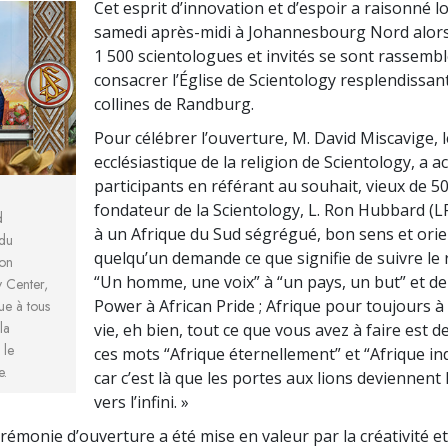
Cet esprit d’innovation et d’espoir a raisonné l
samedi après-midi à Johannesbourg Nord alors
1 500 scientologues et invités se sont rassemb
consacrer l’Église de Scientology resplendissant
collines de Randburg.
Pour célébrer l’ouverture, M. David Miscavige, l
ecclésiastique de la religion de Scientology, a acc
participants en référant au souhait, vieux de 50
fondateur de la Scientology, L. Ron Hubbard (LR
d
à un Afrique du Sud ségrégué, bon sens et orien
 du
quelqu’un demande ce que signifie de suivre le
ion
“Un homme, une voix” à “un pays, un but” et de
 Center,
Power à African Pride ; Afrique pour toujours à
ue à tous
la
vie, eh bien, tout ce que vous avez à faire est d
 le
ces mots “Afrique éternellement” et “Afrique in
e.
car c’est là que les portes aux lions deviennent 
vers l’infini. »
rémonie d’ouverture a été mise en valeur par la créativité et