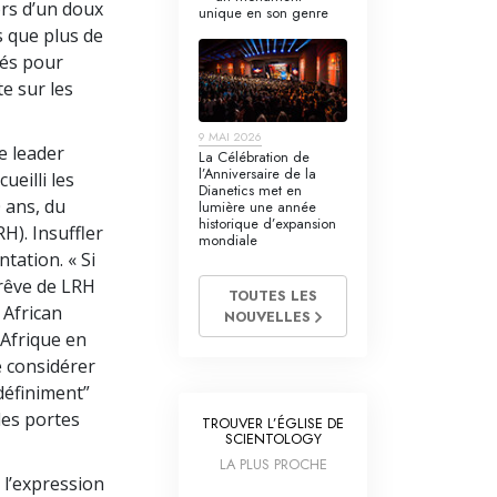
ors d’un doux
unique en son genre
 que plus de
lés pour
e sur les
9 MAI 2026
e leader
La Célébration de
l’Anniversaire de la
ueilli les
Dianetics met en
 ans, du
lumière une année
historique d’expansion
H). Insuffler
mondiale
tation. « Si
 rêve de LRH
TOUTES LES
 African
NOUVELLES
 Afrique en
e considérer
définiment”
les portes
TROUVER L’ÉGLISE DE
SCIENTOLOGY
LA PLUS PROCHE
 l’expression