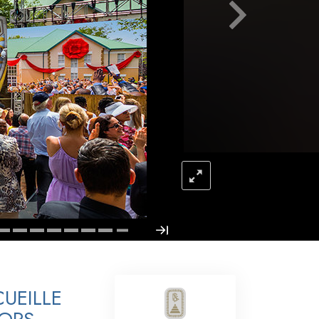
L’échelle des tons émotionnels
Réponses aux drogues
Les enfants
Des outils pour le monde du travail
L’éthique et les conditions
La raison de l’oppression
Les investigations
Les fondements de l’organisation
Les fondements des relations publiques
Cibles et buts
UEILLE
La technologie de l’étude