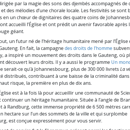
dirigée par la magie des sons des djembés accompagnés de
 et des mélodies d’une chorale locale. Les festivités se sont 
 en un chœur de dignitaires des quatre coins de Johannesb
nt accueilli l’Église et ont prédit un avenir favorable après
ouge géant.
out, un futur né de l’héritage humanitaire mené par l’Église 
Gauteng. En fait, la campagne
des droits de l’homme
subvent
gy, a inspiré un mouvement des droits dans le Gauteng, où p
t découvert leurs droits. Il y a aussi le programme
Un mond
e serait-ce qu’à Johannesbourg, plus de 300 000 livrets
La vé
é distribués, contribuant à une baisse de la criminalité dan
aut risque, la première en plus de dix ans.
Église est à la fois là pour accueillir une communauté de Sci
t continuer un héritage humanitaire. Située à l’angle de Bra
t à Randburg, cette immense propriété de 6 500 mètres carr
un hectare sur l’un des sommets de la ville et qui surplombe
g, est conçue expressément pour vous servir.