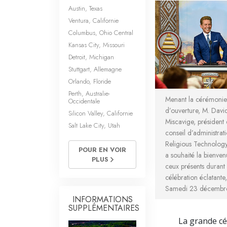
Austin, Texas
Ventura, Californie
Columbus, Ohio Central
Kansas City, Missouri
Detroit, Michigan
Stuttgart, Allemagne
Orlando, Floride
Perth, Australie-
Menant la cérémonie
Occidentale
d’ouverture, M. Davi
Silicon Valley, Californie
Miscavige, président
Salt Lake City, Utah
conseil d’administrat
Religious Technology
POUR EN VOIR
a souhaité la bienven
PLUS
ceux présents durant 
célébration éclatante,
Samedi 23 décembr
INFORMATIONS
SUPPLÉMENTAIRES
La grande cé