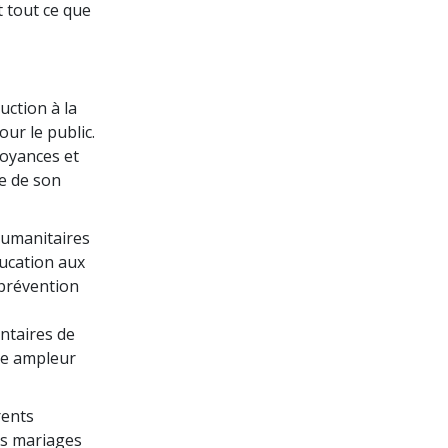
t tout ce que
uction à la
ur le public.
royances et
ge de son
humanitaires
ducation aux
 prévention
ntaires de
ne ampleur
rents
es mariages