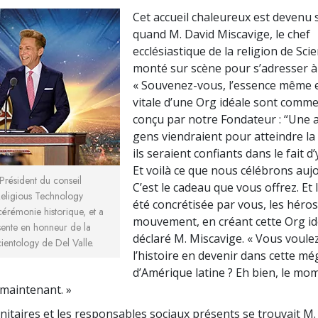
Cet accueil chaleureux est devenu 
quand M. David Miscavige, le chef
ecclésiastique de la religion de Sci
monté sur scène pour s’adresser à 
« Souvenez-vous, l’essence même e
vitale d’une Org idéale sont comme
conçu par notre Fondateur : “Une ac
gens viendraient pour atteindre la 
ils seraient confiants dans le fait d’
Et voilà ce que nous célébrons aujo
Président du conseil
C’est le cadeau que vous offrez. Et l
Religious Technology
été concrétisée par vous, les héros
cérémonie historique, et a
mouvement, en créant cette Org idé
ésente en honneur de la
déclaré M. Miscavige. « Vous voulez
ientology de Del Valle.
l’histoire en devenir dans cette m
d’Amérique latine ? Eh bien, le mo
et maintenant. »
nitaires et les responsables sociaux présents se trouvait M.