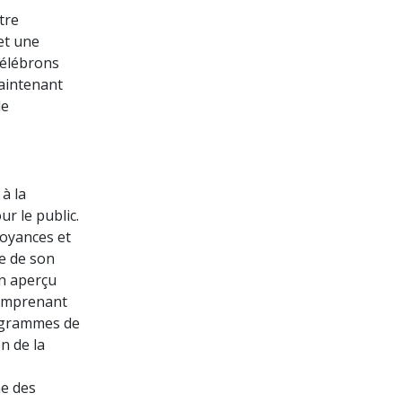
tre
et une
célébrons
maintenant
de
 à la
r le public.
royances et
ge de son
un aperçu
comprenant
rogrammes de
n de la
me des