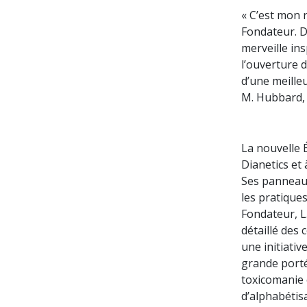
« C’est mon r
Fondateur. De
merveille in
l’ouverture 
d’une meille
M. Hubbard, 
La nouvelle É
Dianetics et 
Ses panneaux
les pratiques
Fondateur, L
détaillé des
une initiati
grande porté
toxicomanie 
d’alphabétis