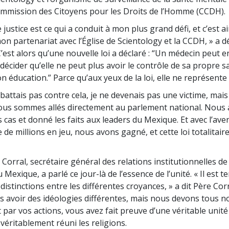
 Commission des Citoyens pour les Droits de l’Homme (CCDH).
 justice est ce qui a conduit à mon plus grand défi, et c’est ai
 partenariat avec l’Église de Scientology et la CCDH, » a d
C’est alors qu’une nouvelle loi a déclaré : “Un médecin peut
décider qu’elle ne peut plus avoir le contrôle de sa propre s
n éducation.” Parce qu’aux yeux de la loi, elle ne représente 
 battais pas contre cela, je ne devenais pas une victime, mais
ous sommes allés directement au parlement national. Nous
cas et donné les faits aux leaders du Mexique. Et avec l’ave
re de millions en jeu, nous avons gagné, et cette loi totalitair
orral, secrétaire général des relations institutionnelles de 
 Mexique, a parlé ce jour-là de l’essence de l’unité. « Il est 
 distinctions entre les différentes croyances, » a dit Père Cor
 avoir des idéologies différentes, mais nous devons tous n
t par vos actions, vous avez fait preuve d’une véritable unité
véritablement réuni les religions.