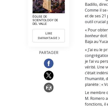
Badillo, dire
Comme il se 
et de ses 21
ÉGLISE DE
SCIENTOLOGY DE
outil crucial
DEL VALLE
« Pour obten
LIRE
bonheur
doit
DAVANTAGE
Baja au Yucat
« J’ai eu le 
PARTAGER
congrégation
je l’ai vu p
vérité. Une v
c’était indén
l’humanité, d
planète : « 
Le membre du
M. Romero a 
fonctions, i