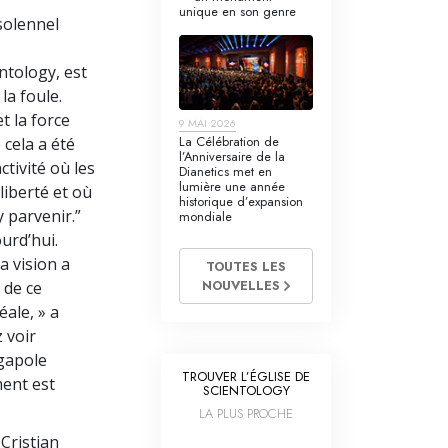
unique en son genre
solennel
entology, est
la foule.
t la force
9 MAI 2026
La Célébration de
 cela a été
l’Anniversaire de la
tivité où les
Dianetics met en
lumière une année
liberté et où
historique d’expansion
y parvenir.”
mondiale
urd’hui.
a vision a
TOUTES LES
NOUVELLES
 de ce
ale, » a
 voir
égapole
TROUVER L’ÉGLISE DE
ment est
SCIENTOLOGY
LA PLUS PROCHE
 Cristian