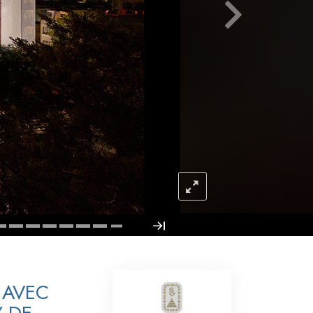
L’échelle des tons émotionnels
Réponses aux drogues
Les enfants
Des outils pour le monde du travail
L’éthique et les conditions
La raison de l’oppression
Les investigations
Les fondements de l’organisation
Les fondements des relations publiques
Cibles et buts
 AVEC
La technologie de l’étude