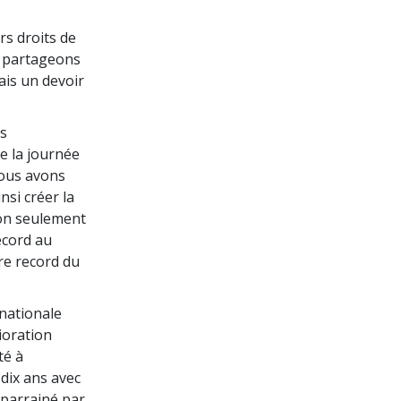
rs droits de
s partageons
ais un devoir
es
e la journée
nous avons
nsi créer la
non seulement
ecord au
re record du
 nationale
ioration
té à
 dix ans avec
 parrainé par