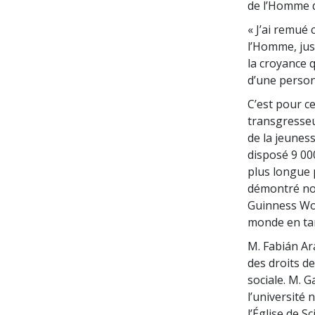
de l’Homme de
« J’ai remué
l’Homme, jus
la croyance 
d’une person
C’est pour ce
transgresseu
de la jeunes
disposé 9 000
plus longue 
démontré not
Guinness Wor
monde en ta
M. Fabián Ar
des droits d
sociale. M. G
l’université
l’Église de S