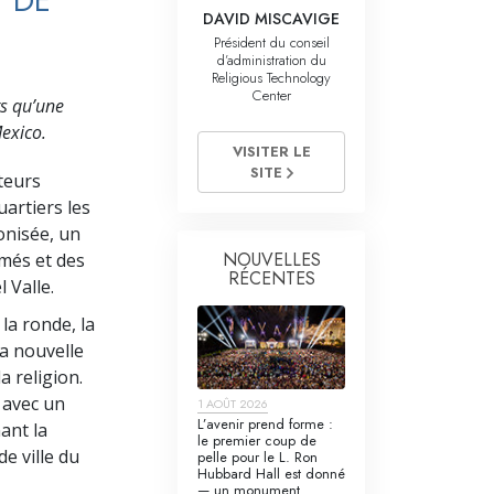
Y DE
La communication
DAVID MISCAVIGE
Président du conseil
d’administration du
Religious Technology
Center
rs qu’une
Mexico.
VISITER LE
SITE
teurs
uartiers les
onisée, un
NOUVELLES
umés et des
RÉCENTES
 Valle.
la ronde, la
a nouvelle
a religion.
 avec un
1 AOÛT 2026
L’avenir prend forme :
ant la
le premier coup de
e ville du
pelle pour le L. Ron
Hubbard Hall est donné
— un monument