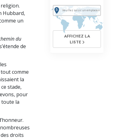
religion.
on Hubbard,
comme un
AFFICHEZ LA
chemin du
LISTE
s’étende de
 les
t, tout comme
issaient la
 ce stade,
 devons, pour
 toute la
d’honneur.
es nombreuses
 des droits