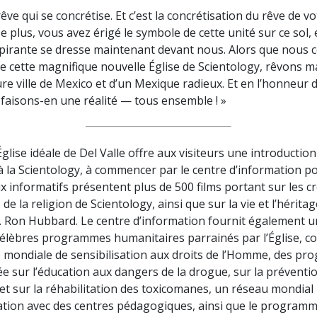
êve qui se concrétise. Et c’est la concrétisation du rêve de vo
 plus, vous avez érigé le symbole de cette unité sur ce sol, 
spirante se dresse maintenant devant nous. Alors que nous 
de cette magnifique nouvelle Église de Scientology, rêvons 
ure ville de Mexico et d’un Mexique radieux. Et en l’honneur 
faisons-en une réalité — tous ensemble ! »
glise idéale de Del Valle offre aux visiteurs une introduction
à la Scientology, à commencer par le centre d’information pou
 informatifs présentent plus de 500 films portant sur les c
 de la religion de Scientology, ainsi que sur la vie et l’hérita
. Ron Hubbard. Le centre d’information fournit également 
 célèbres programmes humanitaires parrainés par l’Église, 
ve mondiale de sensibilisation aux droits de l’Homme, des p
e sur l’éducation aux dangers de la drogue, sur la préventio
et sur la réhabilitation des toxicomanes, un réseau mondial
ation avec des centres pédagogiques, ainsi que le program