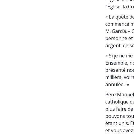
l’Église, la
« La quête de
commencé mon
M. García. « 
personne et 
argent, de so
« Si je ne me
Ensemble, n
présenté nos 
milliers, voi
annulée ! »
Père Manuel C
catholique du
plus faire de
pouvons tous
étant unis. E
et vous avez 