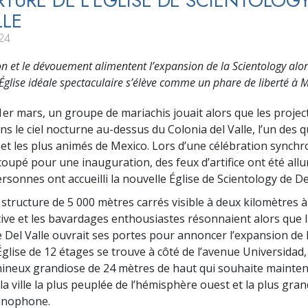
RTURE DE L’ÉGLISE DE SCIENTOLOG
LLE
24
n et le dévouement alimentent l’expansion de la Scientology alo
Église idéale spectaculaire s’élève comme un phare de liberté à 
1er mars, un groupe de mariachis jouait alors que les projec
s le ciel nocturne au-dessus du Colonia del Valle, l’un des q
 et les plus animés de Mexico. Lors d’une célébration synchr
coupé pour une inauguration, des feux d’artifice ont été all
ersonnes ont accueilli la nouvelle Église de Scientology de Del
structure de 5 000 mètres carrés visible à deux kilomètres à 
ive et les bavardages enthousiastes résonnaient alors que l
 Del Valle ouvrait ses portes pour annoncer l’expansion de l
Église de 12 étages se trouve à côté de l’avenue Universidad,
neux grandiose de 24 mètres de haut qui souhaite mainten
a ville la plus peuplée de l’hémisphère ouest et la plus grand
anophone.