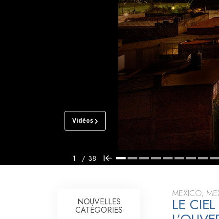
Qu’est-ce que la gran
Vidéos
ÉGLISE
DE
SCIENTOLOGY
DE
1
/
38
DEL VALLE
VISITE
MEXICO, ME
LE CIE
NOUVELLES
INAUGURATION
CATÉGORIES