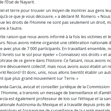
 l’État de Nayarit.
 ciel et terre pour trouver un moyen de montrer aux gens leu
qu’à ce que je vous découvre, » a déclaré M. Romero. « Nou
que les droits de l’Homme ne sont pas seulement un droit, m
ne à l’autre.
tte raison que nous avons informé à la fois les victimes et l
rs. Nous avons même organisé une célébration nationale d
se avec plus de 7 000 participants. En travaillant ensemble, 
 livrets sur le sol pour épeler « Connaissez vos droits » et ai
phrase de ce genre dans l’histoire. Ce faisant, nous avons 
re dévouement collectif, mais nous avons aussi établi un r
ld Record ! Et donc, unis, nous allons bientôt établir un aut
nt que plus grand mouvement sur Terre. »
anda García, avocat et conseiller juridique de la Commission
e l’Homme, a transmis un message de bienveillance et d’amél
arcía est également professeur de lois sur l’éthique et la san
 nationale Autónoma du Mexique et a travaillé depuis près de
cientology et l’organisme de surveillance de la santé mentale