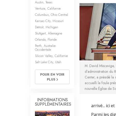
Austin, Texas
Ventura, Californie
Columbus, Ohio Central
Kansas City, Missouri
Detroit, Michigan
Stuttgart, Allemagne
Orlando, Floride
Perth, Australie-
Occidentale
Silicon Valley, Californie
Salt Lake City, Utah
M. David Miscavige, 
d’administration du 
POUR EN VOIR
Center, a présidé la 
PLUS
accueilli la foule pr
nouvelle Église de Sc
INFORMATIONS
SUPPLÉMENTAIRES
arrivé... ici 
Parmi les dig