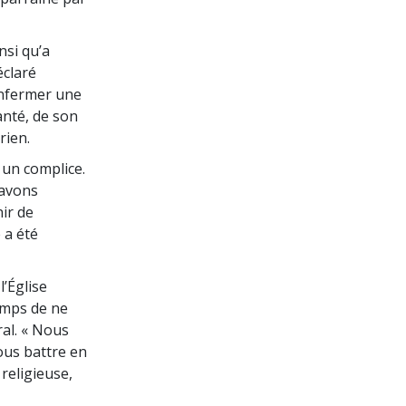
nsi qu’a
éclaré
 enfermer une
anté, de son
rien.
 un complice.
 avons
nir de
e a été
l’Église
temps de ne
ral. « Nous
ous battre en
 religieuse,