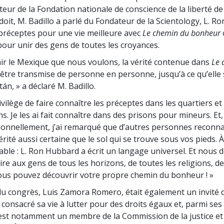
cteur de la Fondation nationale de conscience de la liberté de 
doit, M. Badillo a parlé du Fondateur de la Scientology, L. R
 préceptes pour une vie meilleure avec
Le chemin du bonheur
 pour unir des gens de toutes les croyances.
ir le Mexique que nous voulons, la vérité contenue dans
Le 
 être transmise de personne en personne, jusqu’à ce qu’elle 
án, » a déclaré M. Badillo.
privilège de faire connaître les préceptes dans les quartiers et
s. Je les ai fait connaître dans des prisons pour mineurs. E
ersonnellement, j’ai remarqué que d’autres personnes reconna
érité aussi certaine que le sol qui se trouve sous vos pieds. À
iable : L. Ron Hubbard a écrit un langage universel. Et nous
ire aux gens de tous les horizons, de toutes les religions, de
Vous pouvez découvrir votre propre chemin du bonheur ! »
 congrès, Luis Zamora Romero, était également un invité 
consacré sa vie à lutter pour des droits égaux et, parmi s
l est notamment un membre de la Commission de la justice et