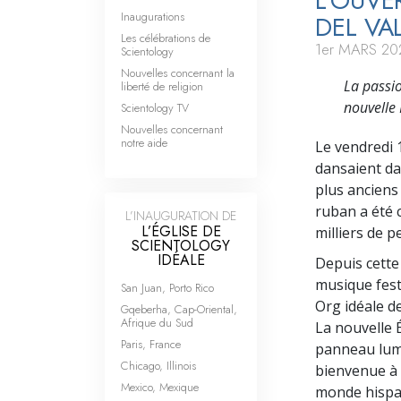
L’OUVE
Inaugurations
DEL VA
Les célébrations de
1er MARS 20
Scientology
Nouvelles concernant la
La passio
liberté de religion
nouvelle 
Scientology TV
Nouvelles concernant
notre aide
Le vendredi 
dansaient dan
plus anciens
ruban a été 
L’INAUGURATION DE
L’ÉGLISE DE
milliers de p
SCIENTOLOGY
IDÉALE
Depuis cette 
musique fest
San Juan, Porto Rico
Org idéale de
Gqeberha, Cap-Oriental,
Afrique du Sud
La nouvelle 
Paris, France
panneau lumi
Chicago, Illinois
bienvenue à l
Mexico, Mexique
monde hisp