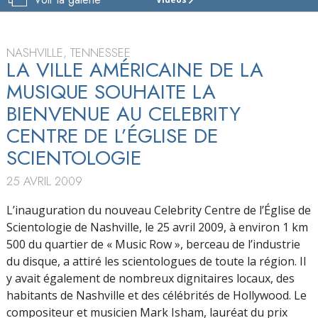
ÉGLISE
DE
SCIENTOLOGY
ET
NASHVILLE, TENNESSEE
CELEBRITY
LA VILLE AMÉRICAINE DE LA
CENTRE
MUSIQUE SOUHAITE LA
DE
NASHVILLE
BIENVENUE AU CELEBRITY
CENTRE DE L’ÉGLISE DE
VISITE
SCIENTOLOGIE
INAUGURATION
25 AVRIL 2009
L’inauguration du nouveau Celebrity Centre de l’Église de
Scientologie de Nashville, le 25 avril 2009, à environ 1 km
500 du quartier de « Music Row », berceau de l’industrie
du disque, a attiré les scientologues de toute la région. Il
y avait également de nombreux dignitaires locaux, des
habitants de Nashville et des célébrités de Hollywood. Le
compositeur et musicien Mark Isham, lauréat du prix