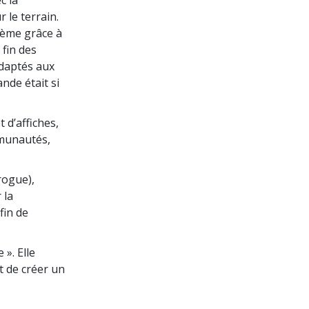
 le terrain.
blème grâce à
 fin des
adaptés aux
nde était si
t d’affiches,
mmunautés,
rogue),
 la
fin de
». Elle
 de créer un