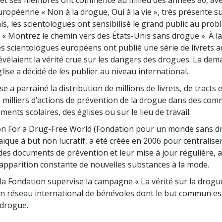
opéenne « Non à la drogue, Oui à la vie », très présente sur
is, les scientologues ont sensibilisé le grand public au pro
 « Montrez le chemin vers des États-Unis sans drogue ». À la
es scientologues européens ont publié une série de livrets 
évélaient la vérité crue sur les dangers des drogues. La dema
glise a décidé de les publier au niveau international.
se a parrainé la distribution de millions de livrets, de tracts e
s milliers d’actions de prévention de la drogue dans des co
ments scolaires, des églises ou sur le lieu de travail.
on For a Drug-Free World (Fondation pour un monde sans d
aïque à but non lucratif, a été créée en 2006 pour centraliser
 des documents de prévention et leur mise à jour régulière, a
l’apparition constante de nouvelles substances à la mode.
la Fondation supervise la campagne « La vérité sur la drogue 
 réseau international de bénévoles dont le but commun est
drogue.