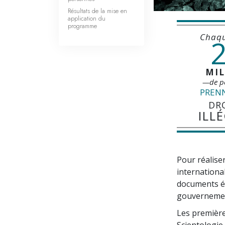
Résultats de la mise en
application du
programme
Chaqu
2
MIL
—de p
PREN
DR
ILL
Pour réalise
internationa
documents édu
gouvernement
Les première
Scientologie