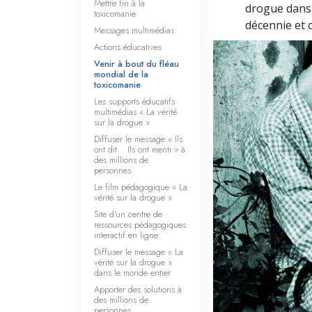
Mettre fin à la
Qu’est-ce que la gran
drogue dans 
toxicomanie
décennie et 
Messages multimédias
Actions éducatives
Venir à bout du fléau
mondial de la
toxicomanie
Les supports éducatifs
multimédias « La vérité
sur la drogue »
Diffuser le message « Ils
ont dit… Ils ont menti » à
des millions de
personnes
Le film pédagogique « La
vérité sur la drogue »
Site d’un centre de
ressources pédagogiques
interactif en ligne
Diffuser le message « La
vérité sur la drogue »
dans le monde entier
Apporter des solutions à
des millions de
personnes