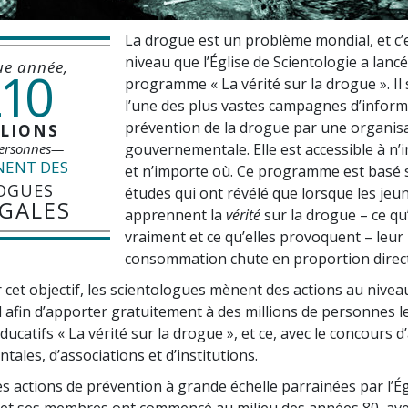
La drogue est un problème mondial, et c’e
niveau que l’Église de Scientologie a lancé
e année,
10
programme « La vérité sur la drogue ». Il 
l’une des plus vastes campagnes d’inform
prévention de la drogue par une organis
LIONS
ersonnes—
gouvernementale. Elle est accessible à n’
NENT DES
et n’importe où. Ce programme est basé 
OGUES
études qui ont révélé que lorsque les jeu
ÉGALES
apprennent la
vérité
sur la drogue – ce qu
vraiment et ce qu’elles provoquent – leur
consommation chute en proportion direc
r cet objectif, les scientologues mènent des actions au nivea
l afin d’apporter gratuitement à des millions de personnes l
catifs « La vérité sur la drogue », et ce, avec le concours 
ales, d’associations et d’institutions.
s actions de prévention à grande échelle parrainées par l’Ég
 et ses membres ont commencé au milieu des années 80, ave