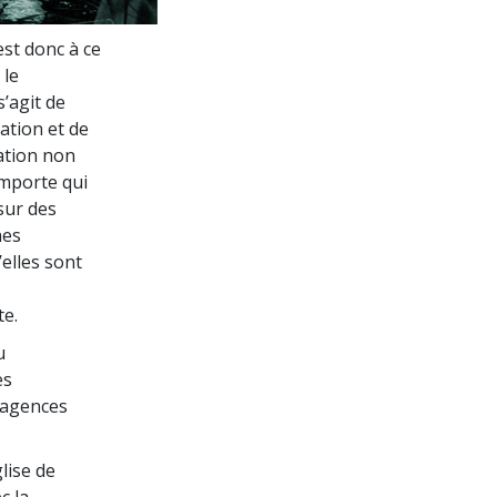
La communication
st donc à ce
 le
s’agit de
ation et de
ation non
importe qui
sur des
nes
’elles sont
te.
u
es
d’agences
lise de
c la