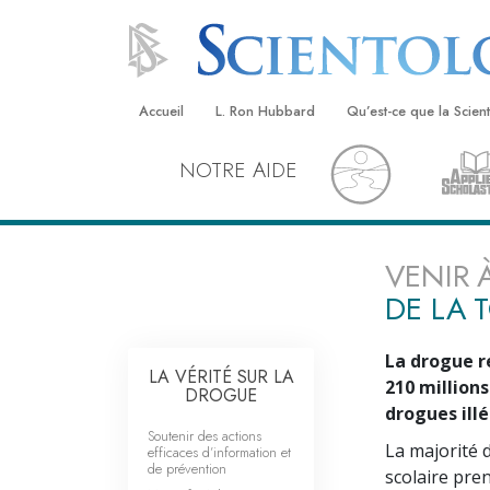
Accueil
L. Ron Hubbard
Qu’est-ce que la Scien
NOTRE AIDE
Croyances et pratique
Credos et Codes de Sc
Les scientologues et la
VENIR 
DE LA 
Rencontrez un sciento
À l’intérieur d’une égli
La drogue r
LA VÉRITÉ SUR LA
Les principes de base 
210 million
DROGUE
Scientologie
drogues ill
Soutenir des actions
La Dianétique : Une in
La majorité 
efficaces d’information et
de prévention
scolaire pre
Amour et haine –