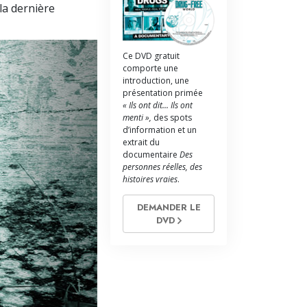
L’échelle des tons émotionnels
la dernière
Réponses aux drogues
Ce DVD gratuit
Les enfants
comporte une
introduction, une
Des outils pour le monde du travail
présentation primée
« Ils ont dit... Ils ont
L’éthique et les conditions
menti »,
des spots
d’information et un
extrait du
La raison de l’oppression
documentaire
Des
personnes réelles, des
Les investigations
histoires vraies
.
Les fondements de l’organisation
DEMANDER LE
DVD
Les fondements des relations publiques
Cibles et buts
La technologie de l’étude