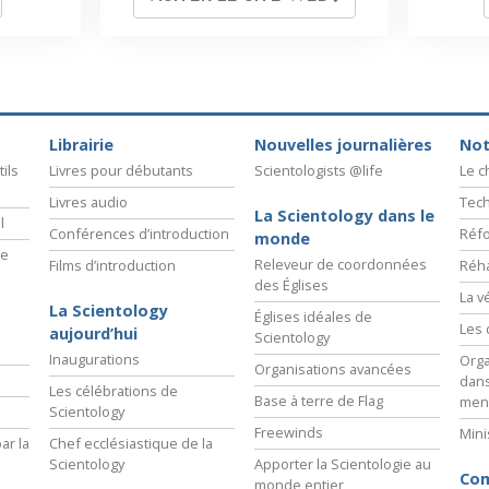
Librairie
Nouvelles journalières
Not
ils
Livres pour débutants
Scientologists @life
Le 
Livres audio
Tech
La Scientology dans le
l
Conférences d’introduction
Réfo
monde
ie
Releveur de coordonnées
Films d’introduction
Réha
des Églises
La v
La Scientology
Églises idéales de
Les 
aujourd’hui
Scientology
Inaugurations
Orga
Organisations avancées
dans
Les célébrations de
Base à terre de Flag
men
Scientology
Freewinds
Mini
ar la
Chef ecclésiastique de la
Scientology
Apporter la Scientologie au
Com
monde entier