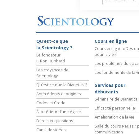
Qu’est-ce que
Cours en ligne
la Scientology ?
Cours en ligne « Des out
pour la vie »
Le fondateur
L. Ron Hubbard
Les problèmes du travai
Les croyances de
Les fondements de la v
Scientology
Qu’est-ce que la Dianetics ?
Services pour
débutants
Antécédents et origines
Séminaire de Dianetics
Codes et Credo
Efficacité personnelle
À l’intérieur d’une église
Amélioration de la vie
Foire aux questions
Salle du cours Réussir p
Canal de vidéos
communication