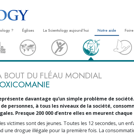
tology ?
Églises
La Scientology aujourd’hui
Notre aide
Foire
s
Trouver une Église
Inaugurations
Le chemin du bonheu
Antéc
Liv
ientologie
Églises idéales de Scientology
Les célébrations de Scientology
Applied Scholastics
À l’i
Liv
 Scientologie
Organisations avancées
David Miscavige — Chef ecclésiastique
Criminon
L’org
con
À BOUT DU FLÉAU MONDIAL
de la Scientology
TOXICOMANIE
logue
Base à terre de Flag
Narconon
Film
se
Freewinds
La vérité sur la drog
Ser
eprésente davantage qu’un simple problème de société
de la
Apporter la Scientologie au monde
Tous unis pour les d
s de personnes, à tous les niveaux de la société, conso
entier
égales. Presque 200 000 d’entre elles en meurent chaque
La Commission des C
troduction
Droits de l’Homme
des victimes sont des jeunes. Toutes les 12 secondes, un enf
nd une drogue illégale pour la première fois. La consommati
Les ministres volonta