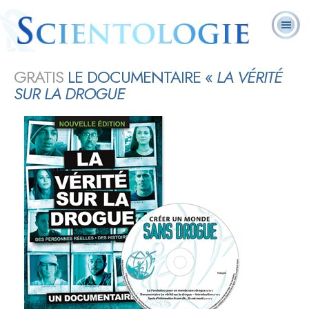
Qu’est-
La
Foire
Ministres
Cours en
L. Ron Hubbard
ce que la
Scientologie
aux
Livres
volontaires
ligne
Scientologie ?
aujourd’hui
questions
PARTAGER
GRATIS
LE DOCUMENTAIRE «
LA VÉRITÉ
SUR LA DROGUE