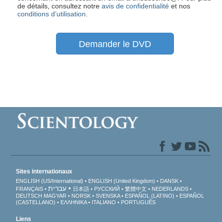
de détails, consultez notre
avis de confidentialité
et nos
conditions d’utilisation
.
Demander le DVD
Sites internationaux
ENGLISH (US/International)
ENGLISH (United Kingdom)
DANSK
עברית
FRANÇAIS
日本語
РУССКИЙ
繁體中文
NEDERLANDS
DEUTSCH
MAGYAR
NORSK
SVENSKA
ESPAÑOL (LATINO)
ESPAÑOL
(CASTELLANO)
ΕΛΛΗΝΙΚA
ITALIANO
PORTUGUÊS
Liens