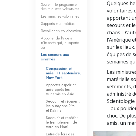
Quelques heu
Soutenir le programme
des ministres volontaires
volontaires d
Les ministres volontaires
apportant u
Supports multimédias
secours et le
Travailler en collaboration
chaos. D’aut
Apporter de l’aide à
l’Amérique et
n’importe qui, n’importe
sur les lieux.
où
équipes de s
Les secours aux
sinistrés
semaines qui 
Compassion et
Les ministre
aide : 11 septembre,
New York
matérielle s
Apporter espoir et
vêtements, d’
aide après les
administré d
tsunamis en Asie
Scientologie 
Secourir et réparer :
les ouragans Rita
– aux policie
et Katrina
choc. De plus
Secourir et rebâtir :
le tremblement de
amis, un mem
terre en Haïti
Entraide lors des