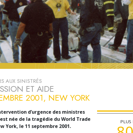
deur ?
S AUX SINISTRÉS
SION ET AIDE
TEMBRE 2001, NEW YORK
intervention d’urgence des ministres
 est née de la tragédie du World Trade
PLUS
8
w York, le 11 septembre 2001.