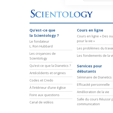
Qu’est-ce que
Cours en ligne
la Scientology ?
Cours en ligne « Des out
pour la vie »
Le fondateur
L. Ron Hubbard
Les problèmes du travai
Les croyances de
Les fondements de la v
Scientology
Qu’est-ce que la Dianetics ?
Services pour
débutants
Antécédents et origines
Séminaire de Dianetics
Codes et Credo
Efficacité personnelle
À l’intérieur d’une église
Amélioration de la vie
Foire aux questions
Salle du cours Réussir p
Canal de vidéos
communication