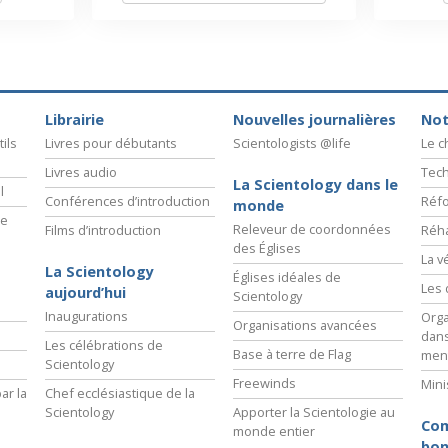
Librairie
Nouvelles journalières
Not
ils
Livres pour débutants
Scientologists @life
Le 
Livres audio
Tech
La Scientology dans le
l
Conférences d’introduction
Réfo
monde
ie
Releveur de coordonnées
Films d’introduction
Réha
des Églises
La v
La Scientology
Églises idéales de
Les 
aujourd’hui
Scientology
Inaugurations
Orga
Organisations avancées
dans
Les célébrations de
Base à terre de Flag
men
Scientology
Freewinds
Mini
ar la
Chef ecclésiastique de la
Scientology
Apporter la Scientologie au
Com
monde entier
bon