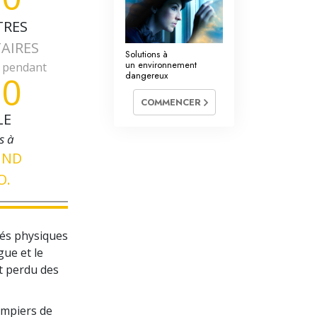
La communication
TRES
AIRES
Solutions à
un environnement
é pendant
30
dangereux
COMMENCER
LE
s à
UND
O.
ltés physiques
gue et le
nt perdu des
ompiers de