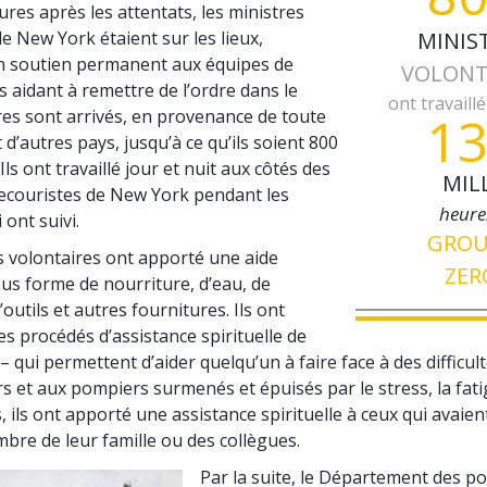
res après les attentats, les ministres
e New York étaient sur les lieux,
MINIS
n soutien permanent aux équipes de
VOLONT
s aidant à remettre de l’ordre dans le
ont travaill
res sont arrivés, en provenance de toute
1
 d’autres pays, jusqu’à ce qu’ils soient 800
 Ils ont travaillé jour et nuit aux côtés des
MIL
ecouristes de New York pendant les
heure
ont suivi.
GRO
s volontaires ont apporté une aide
ZER
ous forme de nourriture, d’eau, de
outils et autres fournitures. Ils ont
es procédés d’assistance spirituelle de
– qui permettent d’aider quelqu’un à faire face à des difficu
rs et aux pompiers surmenés et épuisés par le stress, la fati
, ils ont apporté une assistance spirituelle à ceux qui avaie
bre de leur famille ou des collègues.
Par la suite, le Département des p