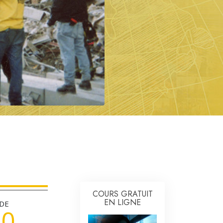
L’échelle des tons émotionnels
Réponses aux drogues
Les enfants
Des outils pour le monde du travail
L’éthique et les conditions
La raison de l’oppression
Les investigations
Les fondements de l’organisation
Les fondements des relations publiques
Cibles et buts
COURS GRATUIT
EN LIGNE
 DE
La technologie de l’étude
00