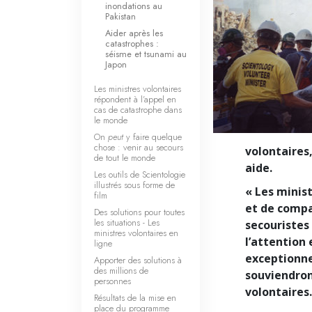
inondations au
Pakistan
Aider après les
catastrophes :
séisme et tsunami au
Japon
Les ministres volontaires
répondent à l’appel en
cas de catastrophe dans
le monde
On
peut
y faire quelque
chose : venir au secours
volontaires
de tout le monde
aide.
Les outils de Scientologie
illustrés sous forme de
« Les minis
film
et de compas
Des solutions pour toutes
les situations - Les
secouristes
ministres volontaires en
l’attention
ligne
exceptionnel
Apporter des solutions à
des millions de
souviendron
personnes
volontaires
Résultats de la mise en
place du programme