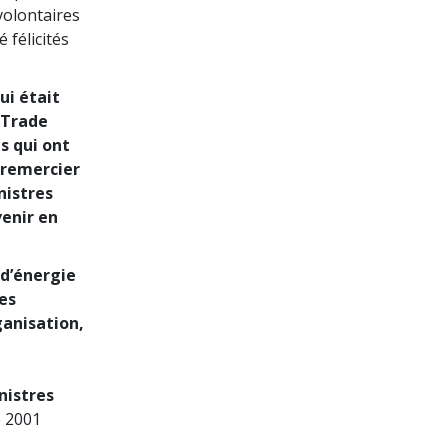
volontaires
 félicités
ui était
 Trade
s qui ont
 remercier
nistres
venir en
 d’énergie
les
anisation,
nistres
e 2001