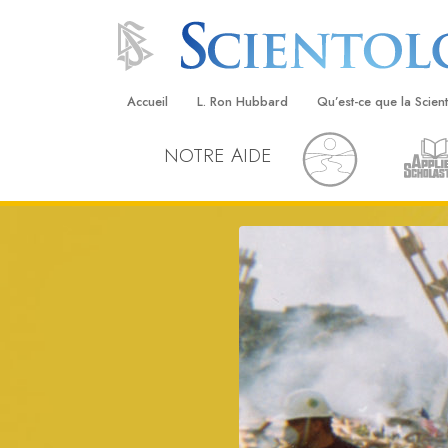
Accueil
L. Ron Hubbard
Qu’est-ce que la Scien
NOTRE AIDE
Croyances et pratique
Credos et Codes de Sc
Les scientologues et la
Rencontrez un sciento
À l’intérieur d’une égli
Les principes de base 
Scientologie
La Dianétique : Une in
Amour et haine –