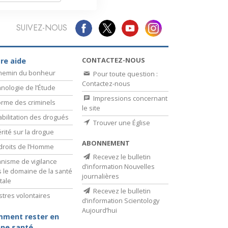
SUIVEZ-NOUS
CONTACTEZ-NOUS
re aide
chemin du bonheur
Pour toute question :
Contactez-nous
nologie de l’Étude
Impressions concernant
rme des criminels
le site
bilitation des drogués
Trouver une Église
érité sur la drogue
ABONNEMENT
droits de l’Homme
Recevez le bulletin
nisme de vigilance
d’information Nouvelles
 le domaine de la santé
journalières
tale
Recevez le bulletin
stres volontaires
d’information Scientology
Aujourd’hui
ment rester en
ne santé