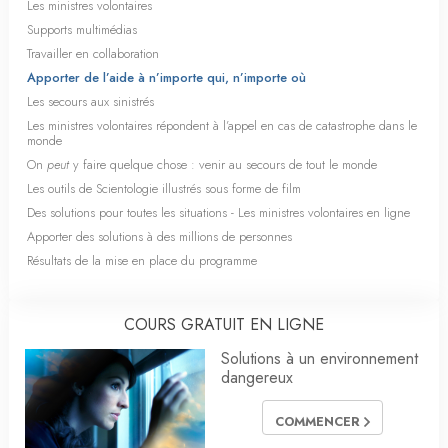
Les ministres volontaires
Supports multimédias
Travailler en collaboration
Apporter de l’aide à n’importe qui, n’importe où
Les secours aux sinistrés
Les ministres volontaires répondent à l’appel en cas de catastrophe dans le
monde
On
peut
y faire quelque chose : venir au secours de tout le monde
Les outils de Scientologie illustrés sous forme de film
Des solutions pour toutes les situations - Les ministres volontaires en ligne
Apporter des solutions à des millions de personnes
Résultats de la mise en place du programme
COURS GRATUIT EN LIGNE
Solutions à un environnement
dangereux
COMMENCER