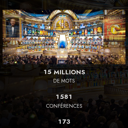
1
5
MILLIONS
DE MOTS
1
5
8
1
CONFÉRENCES
1
7
3