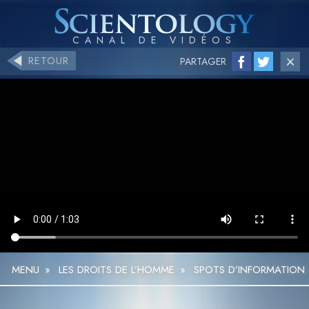
RETOUR
PARTAGER
MENU
»
LES DROITS DE L’HOMME
»
SPOTS D’INFORMATION T