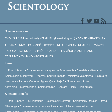
Sites internationaux
ENGLISH (US/International)
ENGLISH (United Kingdom)
DANSK
FRANÇAIS
עברית
日本語
РУССКИЙ
繁體中文
NEDERLANDS
DEUTSCH
MAGYAR
NORSK
SVENSKA
ESPAÑOL (LATINO)
ESPAÑOL (CASTELLANO)
ΕΛΛΗΝΙΚA
ITALIANO
PORTUGUÊS
Liens
L. Ron Hubbard
Croyances et pratiques de Scientologie
Canal de vidéos
La
Scientologie aujourd’hui
Une voix pour l’humanité
Ministres volontaires
Foire aux
questions
Livres
Cours en ligne
Qui suis-je ?
Nous vous offrons
notre aide
Informations supplémentaires
Contact
Lieux
Plan du site
Sites apparentés
L. Ron Hubbard
La Dianétique
Scientology Network
Scientology Religion
David
Miscavige
Commencer un cours en ligne
Les ministres volontaires de
Scientologie
Association Internationale des Scientologues
Freedom Magazine