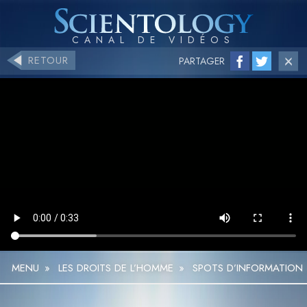
RETOUR
PARTAGER
MENU
»
LES DROITS DE L’HOMME
»
SPOTS D’INFORMATION T