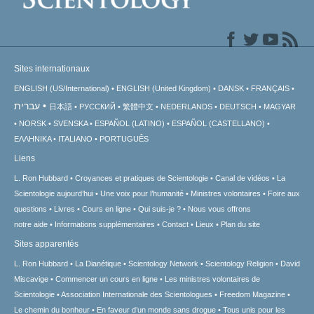
Sites internationaux
ENGLISH (US/International)
ENGLISH (United Kingdom)
DANSK
FRANÇAIS
עברית
日本語
РУССКИЙ
繁體中文
NEDERLANDS
DEUTSCH
MAGYAR
NORSK
SVENSKA
ESPAÑOL (LATINO)
ESPAÑOL (CASTELLANO)
ΕΛΛΗΝΙΚA
ITALIANO
PORTUGUÊS
Liens
L. Ron Hubbard
Croyances et pratiques de Scientologie
Canal de vidéos
La
Scientologie aujourd’hui
Une voix pour l’humanité
Ministres volontaires
Foire aux
questions
Livres
Cours en ligne
Qui suis-je ?
Nous vous offrons
notre aide
Informations supplémentaires
Contact
Lieux
Plan du site
Sites apparentés
L. Ron Hubbard
La Dianétique
Scientology Network
Scientology Religion
David
Miscavige
Commencer un cours en ligne
Les ministres volontaires de
Scientologie
Association Internationale des Scientologues
Freedom Magazine
Le chemin du bonheur
En faveur d’un monde sans drogue
Tous unis pour les