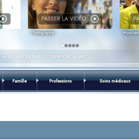
PASSER LA VIDÉO
PA
Photographe
Musicien
»
REGARDER PAR OCCUPATION
»
ARTS
Famille
Professions
Soins médicaux