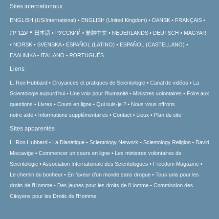
Sites internationaux
ENGLISH (US/International)
ENGLISH (United Kingdom)
DANSK
FRANÇAIS
עברית
日本語
РУССКИЙ
繁體中文
NEDERLANDS
DEUTSCH
MAGYAR
NORSK
SVENSKA
ESPAÑOL (LATINO)
ESPAÑOL (CASTELLANO)
ΕΛΛΗΝΙΚA
ITALIANO
PORTUGUÊS
Liens
L. Ron Hubbard
Croyances et pratiques de Scientologie
Canal de vidéos
La
Scientologie aujourd’hui
Une voix pour l’humanité
Ministres volontaires
Foire aux
questions
Livres
Cours en ligne
Qui suis-je ?
Nous vous offrons
notre aide
Informations supplémentaires
Contact
Lieux
Plan du site
Sites apparentés
L. Ron Hubbard
La Dianétique
Scientology Network
Scientology Religion
David
Miscavige
Commencer un cours en ligne
Les ministres volontaires de
Scientologie
Association Internationale des Scientologues
Freedom Magazine
Le chemin du bonheur
En faveur d’un monde sans drogue
Tous unis pour les
droits de l’Homme
Des jeunes pour les droits de l’Homme
Commission des
Citoyens pour les Droits de l’Homme