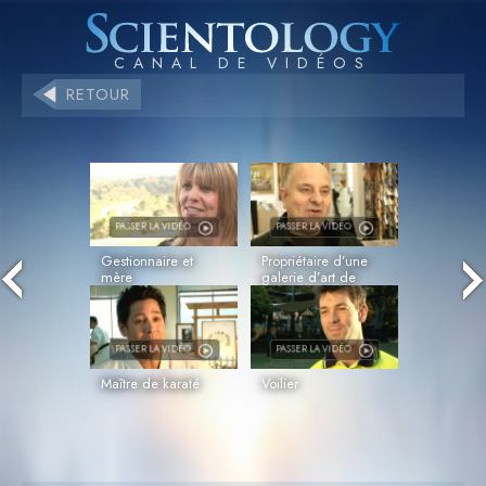
RETOUR
PASSER LA VIDÉO
PASSER LA VIDÉO
Gestionnaire et
Propriétaire d’une
mère
galerie d’art de
cadres
PASSER LA VIDÉO
PASSER LA VIDÉO
Maître de karaté
Voilier