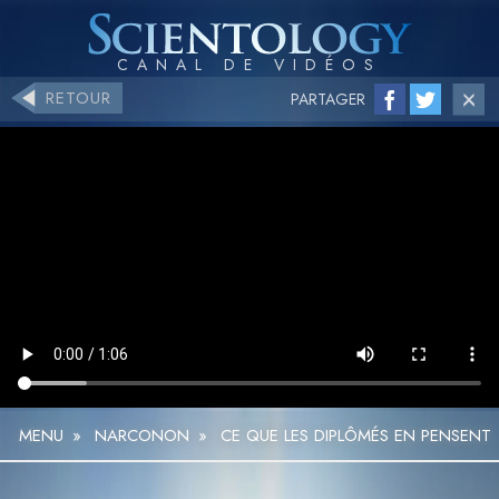
RETOUR
PARTAGER
MENU
»
NARCONON
»
CE QUE LES DIPLÔMÉS EN PENSENT