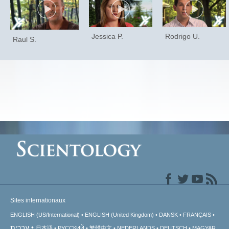
Jessica P.
Rodrigo U.
Raul S.
Sites internationaux
ENGLISH (US/International)
ENGLISH (United Kingdom)
DANSK
FRANÇAIS
עברית
日本語
РУССКИЙ
繁體中文
NEDERLANDS
DEUTSCH
MAGYAR