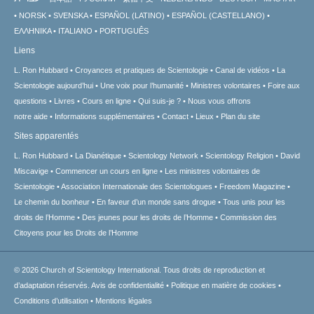
NORSK
SVENSKA
ESPAÑOL (LATINO)
ESPAÑOL (CASTELLANO)
ΕΛΛΗΝΙΚA
ITALIANO
PORTUGUÊS
Liens
L. Ron Hubbard
Croyances et pratiques de Scientologie
Canal de vidéos
La
Scientologie aujourd’hui
Une voix pour l’humanité
Ministres volontaires
Foire aux
questions
Livres
Cours en ligne
Qui suis-je ?
Nous vous offrons
notre aide
Informations supplémentaires
Contact
Lieux
Plan du site
Sites apparentés
L. Ron Hubbard
La Dianétique
Scientology Network
Scientology Religion
David
Miscavige
Commencer un cours en ligne
Les ministres volontaires de
Scientologie
Association Internationale des Scientologues
Freedom Magazine
Le chemin du bonheur
En faveur d’un monde sans drogue
Tous unis pour les
droits de l’Homme
Des jeunes pour les droits de l’Homme
Commission des
Citoyens pour les Droits de l’Homme
© 2026
Church of Scientology International.
Tous droits de reproduction et
d’adaptation réservés.
Avis de confidentialité
•
Politique en matière de cookies
•
Conditions d’utilisation
•
Mentions légales