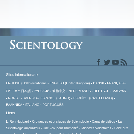
Sites internationaux
ENGLISH (US/International)
ENGLISH (United Kingdom)
DANSK
FRANÇAIS
עברית
日本語
РУССКИЙ
繁體中文
NEDERLANDS
DEUTSCH
MAGYAR
NORSK
SVENSKA
ESPAÑOL (LATINO)
ESPAÑOL (CASTELLANO)
ΕΛΛΗΝΙΚA
ITALIANO
PORTUGUÊS
Liens
L. Ron Hubbard
Croyances et pratiques de Scientologie
Canal de vidéos
La
Scientologie aujourd’hui
Une voix pour l’humanité
Ministres volontaires
Foire aux