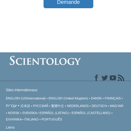
Demande
Sites internationaux
ENGLISH (US/International)
ENGLISH (United Kingdom)
DANSK
FRANÇAIS
עברית
日本語
РУССКИЙ
繁體中文
NEDERLANDS
DEUTSCH
MAGYAR
NORSK
SVENSKA
ESPAÑOL (LATINO)
ESPAÑOL (CASTELLANO)
ΕΛΛΗΝΙΚA
ITALIANO
PORTUGUÊS
Liens