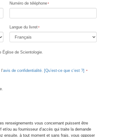
Numéro de téléphone
Réponses aux drogues
Les enfants
Langue du livret
Des outils pour le monde du travail
L’éthique et les conditions
e Église de Scientologie.
La raison de l’oppression
Les investigations
l’
avis de confidentialité
.
[Qu’est-ce que c’est ?]
Les fondements de l’organisation
Les fondements des relations publiques
e.
Cibles et buts
La technologie de l’étude
La communication
les renseignements vous concernant puissent être
tif et/ou au fournisseur d’accès qui traite la demande
z ensuite, à tout moment et sans frais, vous opposer