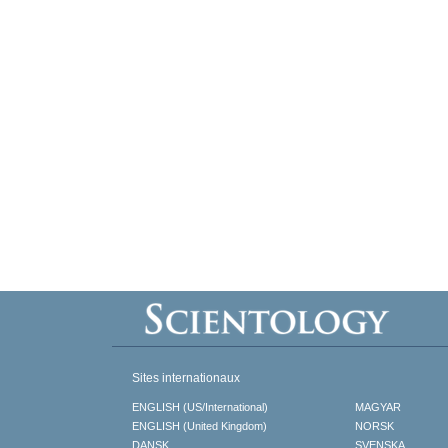
Sites internationaux
ENGLISH (US/International)
MAGYAR
ENGLISH (United Kingdom)
NORSK
DANSK
SVENSKA