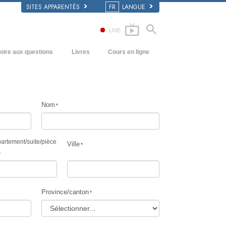
SITES APPARENTÉS
FR
LANGUE
LIVE
oire aux questions
Livres
Cours en ligne
écédents et principes de base
Comment résoudre les conflits
Livres pour débutants
’intérieur d’une église
Les dynamiques de l’existence
Livres audio
Nom
rganisation de la Scientologie
Les composantes de la compréhension
conférences d’introduction
Solutions à un environnement
Films
dangereux
artement
/
suite
/
pièce
Ville
.
Procédés d’assistance pour maladies et
blessures
Intégrité et honnêteté
Province/canton
Le mariage
L’échelle des tons émotionnels