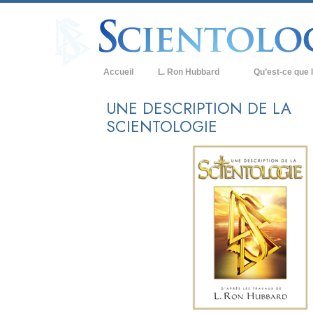
Accueil
L. Ron Hubbard
Qu’est-ce que l
Croyances et prat
UNE DESCRIPTION DE LA
SCIENTOLOGIE
Credos et Codes d
Les scientologues 
Rencontrez un sci
À l’intérieur d’une
Les principes de b
La Dianétique : Un
Amour et haine –
Qu’est-ce que la 