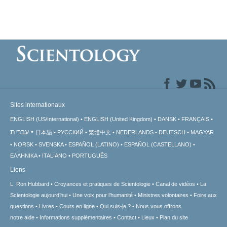
Sites internationaux
ENGLISH (US/International)
ENGLISH (United Kingdom)
DANSK
FRANÇAIS
עברית
日本語
РУССКИЙ
繁體中文
NEDERLANDS
DEUTSCH
MAGYAR
NORSK
SVENSKA
ESPAÑOL (LATINO)
ESPAÑOL (CASTELLANO)
ΕΛΛΗΝΙΚA
ITALIANO
PORTUGUÊS
Liens
L. Ron Hubbard
Croyances et pratiques de Scientologie
Canal de vidéos
La
Scientologie aujourd’hui
Une voix pour l’humanité
Ministres volontaires
Foire aux
questions
Livres
Cours en ligne
Qui suis-je ?
Nous vous offrons
notre aide
Informations supplémentaires
Contact
Lieux
Plan du site