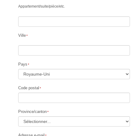
Appartement
/
suite
/
pièce
/
etc.
Ville
Pays
Code postal
Province/canton
Adresse e-mail