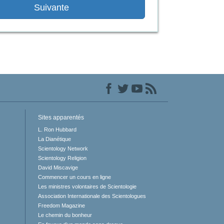
Suivante
Réponses aux drogues
Les enfants
Des outils pour le monde du travail
L’éthique et les conditions
La raison de l’oppression
Les investigations
Sites apparentés
Les fondements de l’organisation
L. Ron Hubbard
La Dianétique
Les fondements des relations publiques
Scientology Network
Scientology Religion
Cibles et buts
David Miscavige
Commencer un cours en ligne
La technologie de l’étude
Les ministres volontaires de Scientologie
Association Internationale des Scientologues
La communication
Freedom Magazine
Le chemin du bonheur