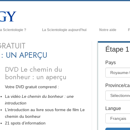
a Scientologie ?
La Scientologie aujourd’hui
Notre aide
F
iques
Églises de Scientologie
Ant
RATUIT
Étape 1 
: UN APERÇU
e Scientologie
Nouvelles Églises de Scientologie
À l
Pays
et la Scientologie
Organisations avancées
L’o
DVD Le chemin du
bonheur : un aperçu
entologue
Base à terre de Flag
 église
Freewinds
Province/ca
Votre DVD gratuit comprend :
ase de la Scientologie
La vidéo
Le chemin du bonheur : une
Apporter la Scientologie au monde
entier
introduction
e introduction
Langue
L’introduction au livre sous forme de film Le
David Miscavige - Chef ecclésiastique
de la Scientologie
chemin du bonheur
grandeur ?
21 spots d’information