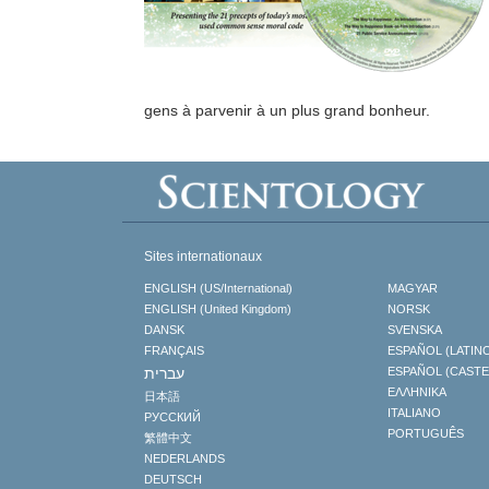
gens à parvenir à un plus grand bonheur.
Sites internationaux
ENGLISH (US/International)
MAGYAR
ENGLISH (United Kingdom)
NORSK
DANSK
SVENSKA
FRANÇAIS
ESPAÑOL (LATIN
עברית
ESPAÑOL (CAST
ΕΛΛΗΝΙΚA
日本語
ITALIANO
РУССКИЙ
PORTUGUÊS
繁體中文
NEDERLANDS
DEUTSCH