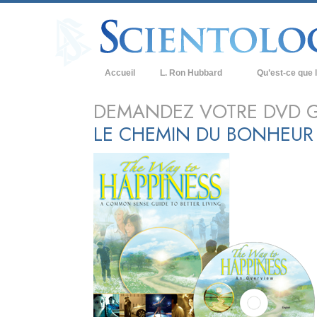
Accueil
L. Ron Hubbard
Qu’est-ce que l
Croyances et prat
DEMANDEZ VOTRE DVD G
LE CHEMIN DU BONHEUR 
Credos et Codes d
Les scientologues 
Rencontrez un sci
À l’intérieur d’une
Les principes de b
La Dianétique : Un
Amour et haine –
Qu’est-ce que la 