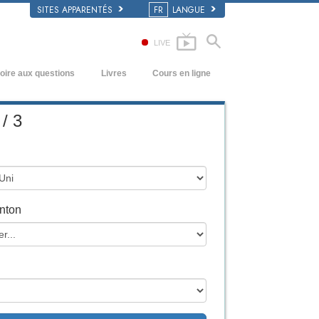
SITES APPARENTÉS
FR
LANGUE
LIVE
oire aux questions
Livres
Cours en ligne
écédents et principes de base
Comment résoudre les conflits
Livres pour débutants
/ 3
’intérieur d’une église
Les dynamiques de l’existence
Livres audio
rganisation de la Scientologie
Les composantes de la compréhension
conférences d’introduction
Solutions à un environnement
Films
dangereux
nton
Procédés d’assistance pour maladies et
blessures
Intégrité et honnêteté
Le mariage
L’échelle des tons émotionnels