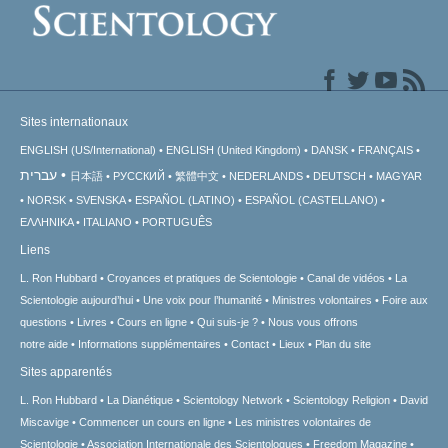
Sites internationaux
ENGLISH (US/International)
ENGLISH (United Kingdom)
DANSK
FRANÇAIS
עברית
日本語
РУССКИЙ
繁體中文
NEDERLANDS
DEUTSCH
MAGYAR
NORSK
SVENSKA
ESPAÑOL (LATINO)
ESPAÑOL (CASTELLANO)
ΕΛΛΗΝΙΚA
ITALIANO
PORTUGUÊS
Liens
L. Ron Hubbard
Croyances et pratiques de Scientologie
Canal de vidéos
La
Scientologie aujourd’hui
Une voix pour l’humanité
Ministres volontaires
Foire aux
questions
Livres
Cours en ligne
Qui suis-je ?
Nous vous offrons
notre aide
Informations supplémentaires
Contact
Lieux
Plan du site
Sites apparentés
L. Ron Hubbard
La Dianétique
Scientology Network
Scientology Religion
David
Miscavige
Commencer un cours en ligne
Les ministres volontaires de
Scientologie
Association Internationale des Scientologues
Freedom Magazine