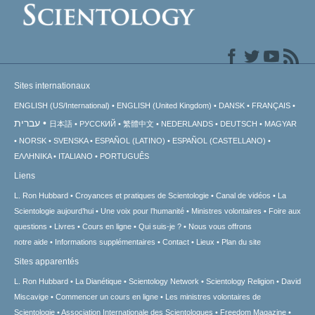
Sites internationaux
ENGLISH (US/International)
ENGLISH (United Kingdom)
DANSK
FRANÇAIS
עברית
日本語
РУССКИЙ
繁體中文
NEDERLANDS
DEUTSCH
MAGYAR
NORSK
SVENSKA
ESPAÑOL (LATINO)
ESPAÑOL (CASTELLANO)
ΕΛΛΗΝΙΚA
ITALIANO
PORTUGUÊS
Liens
L. Ron Hubbard
Croyances et pratiques de Scientologie
Canal de vidéos
La
Scientologie aujourd’hui
Une voix pour l’humanité
Ministres volontaires
Foire aux
questions
Livres
Cours en ligne
Qui suis-je ?
Nous vous offrons
notre aide
Informations supplémentaires
Contact
Lieux
Plan du site
Sites apparentés
L. Ron Hubbard
La Dianétique
Scientology Network
Scientology Religion
David
Miscavige
Commencer un cours en ligne
Les ministres volontaires de
Scientologie
Association Internationale des Scientologues
Freedom Magazine