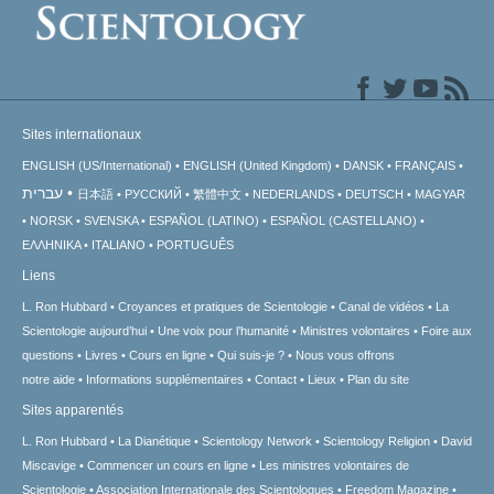
Sites internationaux
ENGLISH (US/International)
ENGLISH (United Kingdom)
DANSK
FRANÇAIS
עברית
日本語
РУССКИЙ
繁體中文
NEDERLANDS
DEUTSCH
MAGYAR
NORSK
SVENSKA
ESPAÑOL (LATINO)
ESPAÑOL (CASTELLANO)
ΕΛΛΗΝΙΚA
ITALIANO
PORTUGUÊS
Liens
L. Ron Hubbard
Croyances et pratiques de Scientologie
Canal de vidéos
La
Scientologie aujourd’hui
Une voix pour l’humanité
Ministres volontaires
Foire aux
questions
Livres
Cours en ligne
Qui suis-je ?
Nous vous offrons
notre aide
Informations supplémentaires
Contact
Lieux
Plan du site
Sites apparentés
L. Ron Hubbard
La Dianétique
Scientology Network
Scientology Religion
David
Miscavige
Commencer un cours en ligne
Les ministres volontaires de
Scientologie
Association Internationale des Scientologues
Freedom Magazine