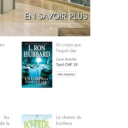
Réponses aux drogues
EN SAVOIR PLUS
Les enfants
Des outils pour le monde du travail
L’éthique et les conditions
mes
Un corps pur,
l’esprit clair
La raison de l’oppression
Livre broché
Les investigations
Tarif CHF 19
Les fondements de l’organisation
Voir d’autres
Les fondements des relations publiques
Cibles et buts
La technologie de l’étude
La communication
 : les
Le chemin du
de la
bonheur