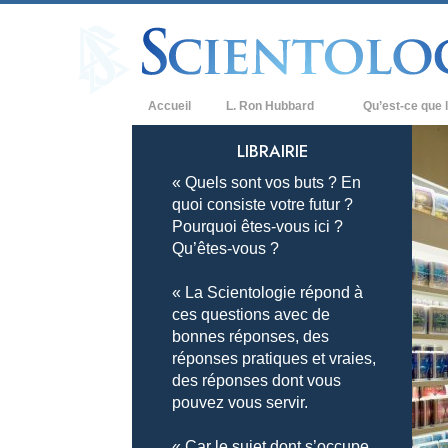
Accueil
L. Ron Hubbard
Qu’est-ce que l
Croyances et prat
LIBRAIRIE
« Quels sont vos buts ? En
Credos et Codes d
quoi consiste votre futur ?
Les scientologues 
Pourquoi êtes-vous ici ?
Qu’êtes-vous ?
Rencontrez un sci
« La Scientologie répond à
À l’intérieur d’une
ces questions avec de
bonnes réponses, des
Les principes de b
réponses pratiques et vraies,
La Dianétique : Un
des réponses dont vous
pouvez vous servir.
Amour et haine –
Qu’est-ce que la 
« Car le sujet dont s’occupe