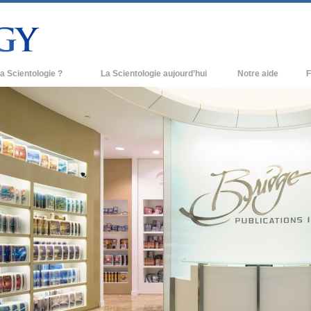
a Scientologie ?
La Scientologie aujourd’hui
Notre aide
F
iques
Églises de Scientologie
Ant
e Scientologie
Nouvelles Églises de Scientologie
À l
et la Scientologie
Organisations avancées
L’o
entologue
Base à terre de Flag
 église
Freewinds
ase de la Scientologie
Apporter la Scientologie au monde
entier
e introduction
David Miscavige - Chef ecclésiastique
de la Scientologie
grandeur ?