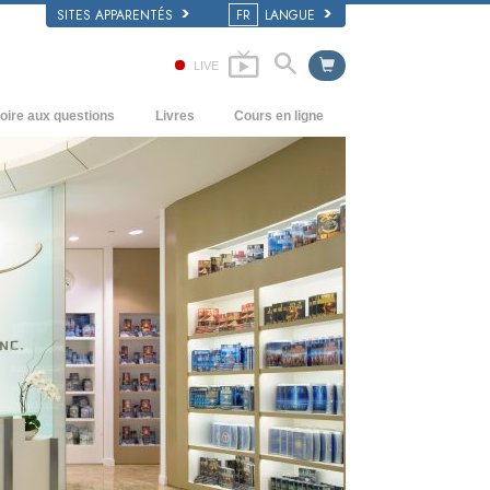
SITES APPARENTÉS
FR
LANGUE
LIVE
oire aux questions
Livres
Cours en ligne
écédents et principes de base
Comment résoudre les conflits
Livres pour débutants
’intérieur d’une église
Les dynamiques de l’existence
Livres audio
rganisation de la Scientologie
Les composantes de la compréhension
conférences d’introduction
Solutions à un environnement
Films
dangereux
Procédés d’assistance pour maladies et
blessures
Intégrité et honnêteté
Le mariage
L’échelle des tons émotionnels