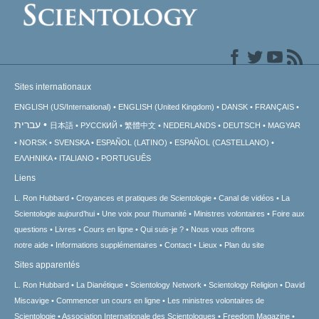
Sites internationaux
ENGLISH (US/International)
ENGLISH (United Kingdom)
DANSK
FRANÇAIS
עברית
日本語
РУССКИЙ
繁體中文
NEDERLANDS
DEUTSCH
MAGYAR
NORSK
SVENSKA
ESPAÑOL (LATINO)
ESPAÑOL (CASTELLANO)
ΕΛΛΗΝΙΚA
ITALIANO
PORTUGUÊS
Liens
L. Ron Hubbard
Croyances et pratiques de Scientologie
Canal de vidéos
La
Scientologie aujourd’hui
Une voix pour l’humanité
Ministres volontaires
Foire aux
questions
Livres
Cours en ligne
Qui suis-je ?
Nous vous offrons
notre aide
Informations supplémentaires
Contact
Lieux
Plan du site
Sites apparentés
L. Ron Hubbard
La Dianétique
Scientology Network
Scientology Religion
David
Miscavige
Commencer un cours en ligne
Les ministres volontaires de
Scientologie
Association Internationale des Scientologues
Freedom Magazine