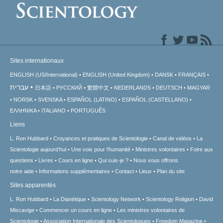
Sites internationaux
ENGLISH (US/International)
ENGLISH (United Kingdom)
DANSK
FRANÇAIS
עברית
日本語
РУССКИЙ
繁體中文
NEDERLANDS
DEUTSCH
MAGYAR
NORSK
SVENSKA
ESPAÑOL (LATINO)
ESPAÑOL (CASTELLANO)
ΕΛΛΗΝΙΚA
ITALIANO
PORTUGUÊS
Liens
L. Ron Hubbard
Croyances et pratiques de Scientologie
Canal de vidéos
La
Scientologie aujourd’hui
Une voix pour l’humanité
Ministres volontaires
Foire aux
questions
Livres
Cours en ligne
Qui suis-je ?
Nous vous offrons
notre aide
Informations supplémentaires
Contact
Lieux
Plan du site
Sites apparentés
L. Ron Hubbard
La Dianétique
Scientology Network
Scientology Religion
David
Miscavige
Commencer un cours en ligne
Les ministres volontaires de
Scientologie
Association Internationale des Scientologues
Freedom Magazine