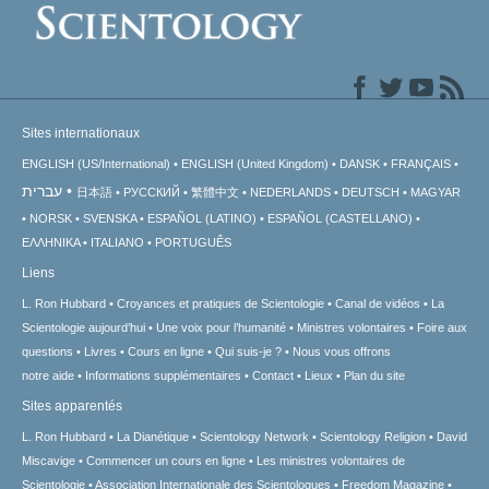
Sites internationaux
ENGLISH (US/International)
ENGLISH (United Kingdom)
DANSK
FRANÇAIS
עברית
日本語
РУССКИЙ
繁體中文
NEDERLANDS
DEUTSCH
MAGYAR
NORSK
SVENSKA
ESPAÑOL (LATINO)
ESPAÑOL (CASTELLANO)
ΕΛΛΗΝΙΚA
ITALIANO
PORTUGUÊS
Liens
L. Ron Hubbard
Croyances et pratiques de Scientologie
Canal de vidéos
La
Scientologie aujourd’hui
Une voix pour l’humanité
Ministres volontaires
Foire aux
questions
Livres
Cours en ligne
Qui suis-je ?
Nous vous offrons
notre aide
Informations supplémentaires
Contact
Lieux
Plan du site
Sites apparentés
L. Ron Hubbard
La Dianétique
Scientology Network
Scientology Religion
David
Miscavige
Commencer un cours en ligne
Les ministres volontaires de
Scientologie
Association Internationale des Scientologues
Freedom Magazine