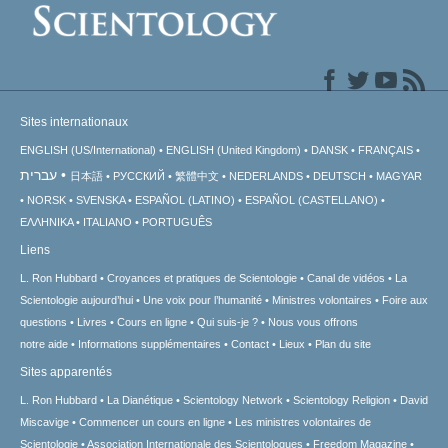
Sites internationaux
ENGLISH (US/International)
ENGLISH (United Kingdom)
DANSK
FRANÇAIS
עברית
日本語
РУССКИЙ
繁體中文
NEDERLANDS
DEUTSCH
MAGYAR
NORSK
SVENSKA
ESPAÑOL (LATINO)
ESPAÑOL (CASTELLANO)
ΕΛΛΗΝΙΚA
ITALIANO
PORTUGUÊS
Liens
L. Ron Hubbard
Croyances et pratiques de Scientologie
Canal de vidéos
La
Scientologie aujourd’hui
Une voix pour l’humanité
Ministres volontaires
Foire aux
questions
Livres
Cours en ligne
Qui suis-je ?
Nous vous offrons
notre aide
Informations supplémentaires
Contact
Lieux
Plan du site
Sites apparentés
L. Ron Hubbard
La Dianétique
Scientology Network
Scientology Religion
David
Miscavige
Commencer un cours en ligne
Les ministres volontaires de
Scientologie
Association Internationale des Scientologues
Freedom Magazine