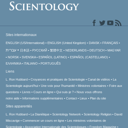
Sites internationaux
ENGLISH (US/International)
ENGLISH (United Kingdom)
DANSK
FRANÇAIS
עברית
日本語
РУССКИЙ
繁體中文
NEDERLANDS
DEUTSCH
MAGYAR
NORSK
SVENSKA
ESPAÑOL (LATINO)
ESPAÑOL (CASTELLANO)
ΕΛΛΗΝΙΚA
ITALIANO
PORTUGUÊS
Liens
L. Ron Hubbard
Croyances et pratiques de Scientologie
Canal de vidéos
La
Scientologie aujourd’hui
Une voix pour l’humanité
Ministres volontaires
Foire aux
questions
Livres
Cours en ligne
Qui suis-je ?
Nous vous offrons
notre aide
Informations supplémentaires
Contact
Lieux
Plan du site
Sites apparentés
L. Ron Hubbard
La Dianétique
Scientology Network
Scientology Religion
David
Miscavige
Commencer un cours en ligne
Les ministres volontaires de
Scientologie
Association Internationale des Scientologues
Freedom Magazine