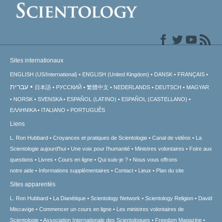
Sites internationaux
ENGLISH (US/International)
ENGLISH (United Kingdom)
DANSK
FRANÇAIS
עברית
日本語
РУССКИЙ
繁體中文
NEDERLANDS
DEUTSCH
MAGYAR
NORSK
SVENSKA
ESPAÑOL (LATINO)
ESPAÑOL (CASTELLANO)
ΕΛΛΗΝΙΚA
ITALIANO
PORTUGUÊS
Liens
L. Ron Hubbard
Croyances et pratiques de Scientologie
Canal de vidéos
La
Scientologie aujourd’hui
Une voix pour l’humanité
Ministres volontaires
Foire aux
questions
Livres
Cours en ligne
Qui suis-je ?
Nous vous offrons
notre aide
Informations supplémentaires
Contact
Lieux
Plan du site
Sites apparentés
L. Ron Hubbard
La Dianétique
Scientology Network
Scientology Religion
David
Miscavige
Commencer un cours en ligne
Les ministres volontaires de
Scientologie
Association Internationale des Scientologues
Freedom Magazine