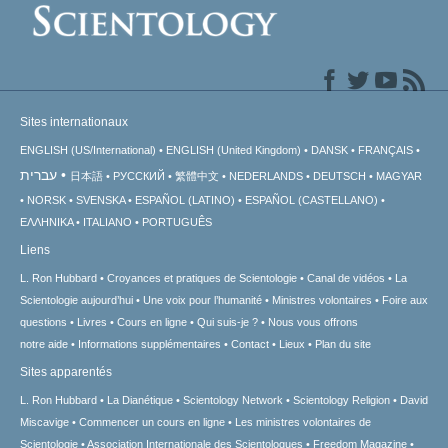
Sites internationaux
ENGLISH (US/International)
ENGLISH (United Kingdom)
DANSK
FRANÇAIS
עברית
日本語
РУССКИЙ
繁體中文
NEDERLANDS
DEUTSCH
MAGYAR
NORSK
SVENSKA
ESPAÑOL (LATINO)
ESPAÑOL (CASTELLANO)
ΕΛΛΗΝΙΚA
ITALIANO
PORTUGUÊS
Liens
L. Ron Hubbard
Croyances et pratiques de Scientologie
Canal de vidéos
La
Scientologie aujourd’hui
Une voix pour l’humanité
Ministres volontaires
Foire aux
questions
Livres
Cours en ligne
Qui suis-je ?
Nous vous offrons
notre aide
Informations supplémentaires
Contact
Lieux
Plan du site
Sites apparentés
L. Ron Hubbard
La Dianétique
Scientology Network
Scientology Religion
David
Miscavige
Commencer un cours en ligne
Les ministres volontaires de
Scientologie
Association Internationale des Scientologues
Freedom Magazine