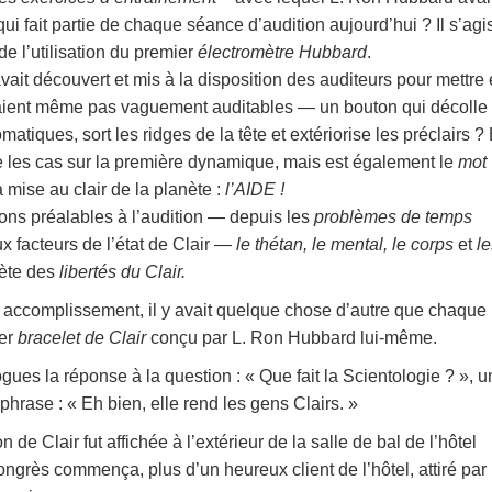
qui fait partie de chaque séance d’audition aujourd’hui ? Il s’agi
de l’utilisation du premier
électromètre Hubbard
.
avait découvert et mis à la disposition des auditeurs pour mettre
aient même pas vaguement auditables — un bouton qui décolle 
tiques, sort les ridges de la tête et extériorise les préclairs ?
e les cas sur la première dynamique, mais est également le
mot
 mise au clair de la planète :
l’AIDE !
ions préalables à l’audition — depuis les
problèmes de temps
ux facteurs de l’état de Clair —
le thétan, le mental, le corps
et
le
lète des
libertés du Clair.
 accomplissement, il y avait quelque chose d’autre que chaque
ier
bracelet de Clair
conçu par L. Ron Hubbard lui-même.
logues la réponse à la question : « Que fait la Scientologie ? », 
hrase : « Eh bien, elle rend les gens Clairs. »
 de Clair fut affichée à l’extérieur de la salle de bal de l’hôtel
rès commença, plus d’un heureux client de l’hôtel, attiré par