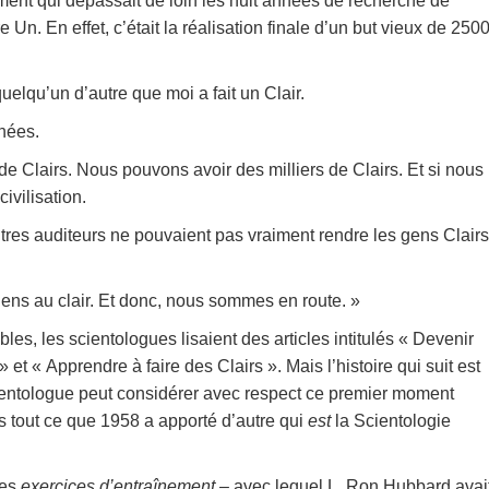
ent qui dépassait de loin les huit années de recherche de
Un. En effet, c’était la réalisation finale d’un but vieux de 250
elqu’un d’autre que moi a fait un Clair.
nnées.
de Clairs. Nous pouvons avoir des milliers de Clairs. Et si nous
ivilisation.
utres auditeurs ne pouvaient pas vraiment rendre les gens Clairs
ens au clair. Et donc, nous sommes en route. »
les, les scientologues lisaient des articles intitulés « Devenir
 et « Apprendre à faire des Clairs ». Mais l’histoire qui suit est
ientologue peut considérer avec respect ce premier moment
ns tout ce que 1958 a apporté d’autre qui
est
la Scientologie
des
exercices d’entraînement –
avec lequel L. Ron Hubbard avai