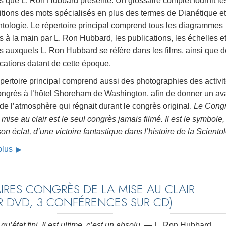
s que L. Ron Hubbard présente. Un glossaire complet fournit le
itions des mots spécialisés en plus des termes de Dianétique e
ntologie. Le répertoire principal comprend tous les diagrammes
s à la main par L. Ron Hubbard, les publications, les échelles et
s auxquels L. Ron Hubbard se réfère dans les films, ainsi que 
cations datant de cette époque.
pertoire principal comprend aussi des photographies des activi
ongrès à l’hôtel Shoreham de Washington, afin de donner un av
de l’atmosphère qui régnait durant le congrès original.
Le Cong
 mise au clair est le seul congrès jamais filmé. Il est le symbole
son éclat, d’une victoire fantastique dans l’histoire de la Sciento
 plus
RES CONGRÈS DE LA MISE AU CLAIR
R DVD, 3 CONFÉRENCES SUR CD)
t qu’état fini. Il est ultime, c’est un absolu.
— L. Ron Hubbard