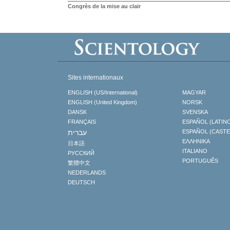
Congrès de la mise au clair
Sites internationaux
ENGLISH (US/International)
MAGYAR
ENGLISH (United Kingdom)
NORSK
DANSK
SVENSKA
FRANÇAIS
ESPAÑOL (LATIN
עברית
ESPAÑOL (CAST
ΕΛΛΗΝΙΚA
日本語
ITALIANO
РУССКИЙ
PORTUGUÊS
繁體中文
NEDERLANDS
DEUTSCH