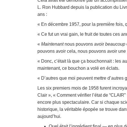
Cela avait été démontré par un accomplissem
L. Ron Hubbard depuis la publication du Livre 
ans :
« En décembre 1957, pour la première fois, qu
« Ce fut un vrai gain, le fruit de toutes ces a
«
Maintenant
nous pouvons avoir
beaucoup
pouvons avoir cela, nous pouvons avoir une c
« Donc, c’était là que ça bouchonnait : les a
maintenant, ce bouchon a volé en éclats.
« D’autres que moi peuvent mettre d’autres g
Les six premiers mois de 1958 furent incroyab
Clair », « Comment vérifier l’état de “CLAIR” »
encore plus spectaculaire. Car si chaque sc
historique, la véritable épopée se trouve da
aujourd’hui.
Quel était l’ingrédient final — en plus 