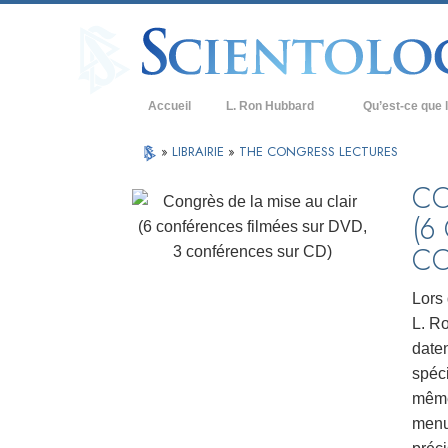
Accueil
L. Ron Hubbard
Qu’est-ce que l
Croyances et prat
»
LIBRAIRIE
»
THE CONGRESS LECTURES
Credos et Codes d
CO
(6
Les scientologues 
CO
Rencontrez un sci
À l’intérieur d’une
Lors
L. Ro
Les principes de b
date
La Dianétique : Un
spéci
même 
Amour et haine –
Qu’est-ce que la 
menu 