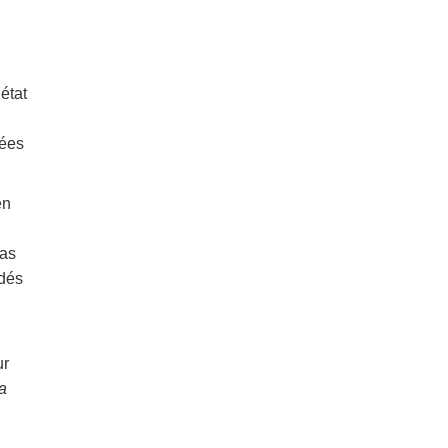
 état
cées
en
cas
édés
ur
a