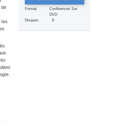
s
Réponses aux drogues
t de
Format:
Conférences Sur
DVD
Les enfants
Disques:
9
 les
des
Des outils pour le monde du travail
L’éthique et les conditions
tés
La raison de l’oppression
ant-
rès
Les investigations
, dans
Les fondements de l’organisation
logie.
Les fondements des relations publiques
Cibles et buts
La technologie de l’étude
La communication