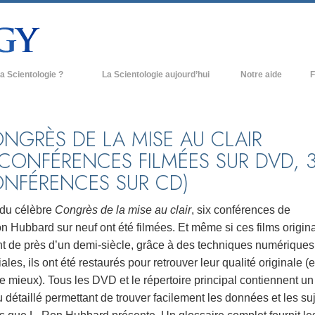
a Scientologie ?
La Scientologie aujourd’hui
Notre aide
F
iques
Églises de Scientologie
Ant
e Scientologie
Nouvelles Églises de Scientologie
À l
NGRÈS DE LA MISE AU CLAIR
 CONFÉRENCES FILMÉES SUR DVD, 
et la Scientologie
Organisations avancées
L’o
NFÉRENCES SUR CD)
entologue
Base à terre de Flag
 église
Freewinds
 du célèbre
Congrès de la mise au clair
, six conférences de
n Hubbard sur neuf ont été filmées. Et même si ces films origin
ase de la Scientologie
Apporter la Scientologie au monde
entier
nt de près d’un demi-siècle, grâce à des techniques numériques
e introduction
ales, ils ont été restaurés pour retrouver leur qualité originale (e
David Miscavige - Chef ecclésiastique
de la Scientologie
mieux). Tous les DVD et le répertoire principal contiennent un
grandeur ?
détaillé permettant de trouver facilement les données et les su