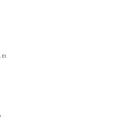
0
. Et
t