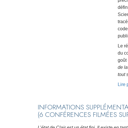
préci
défin
Scie
tracé
code
publi
Le ré
du c
goût 
de la
tout 
Lire
INFORMATIONS SUPPLÉMENTAI
(6 CONFÉRENCES FILMÉES SU
L’état de Clair est un état fini. Il existe en tan