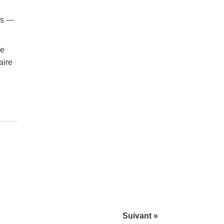
rs —
ue
aire
Suivant »