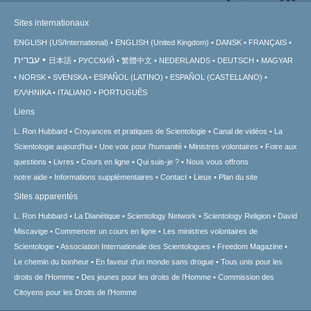
Sites internationaux
ENGLISH (US/International)
ENGLISH (United Kingdom)
DANSK
FRANÇAIS
עברית
日本語
РУССКИЙ
繁體中文
NEDERLANDS
DEUTSCH
MAGYAR
NORSK
SVENSKA
ESPAÑOL (LATINO)
ESPAÑOL (CASTELLANO)
ΕΛΛΗΝΙΚA
ITALIANO
PORTUGUÊS
Liens
L. Ron Hubbard
Croyances et pratiques de Scientologie
Canal de vidéos
La
Scientologie aujourd’hui
Une voix pour l’humanité
Ministres volontaires
Foire aux
questions
Livres
Cours en ligne
Qui suis-je ?
Nous vous offrons
notre aide
Informations supplémentaires
Contact
Lieux
Plan du site
Sites apparentés
L. Ron Hubbard
La Dianétique
Scientology Network
Scientology Religion
David
Miscavige
Commencer un cours en ligne
Les ministres volontaires de
Scientologie
Association Internationale des Scientologues
Freedom Magazine
Le chemin du bonheur
En faveur d’un monde sans drogue
Tous unis pour les
droits de l’Homme
Des jeunes pour les droits de l’Homme
Commission des
Citoyens pour les Droits de l’Homme