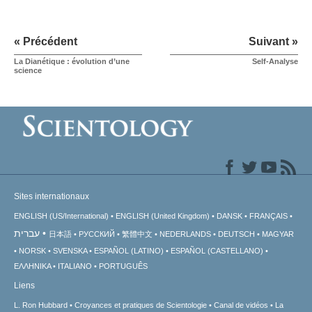
« Précédent
Suivant »
La Dianétique : évolution d’une
Self-Analyse
science
Sites internationaux
ENGLISH (US/International)
ENGLISH (United Kingdom)
DANSK
FRANÇAIS
עברית
日本語
РУССКИЙ
繁體中文
NEDERLANDS
DEUTSCH
MAGYAR
NORSK
SVENSKA
ESPAÑOL (LATINO)
ESPAÑOL (CASTELLANO)
ΕΛΛΗΝΙΚA
ITALIANO
PORTUGUÊS
Liens
L. Ron Hubbard
Croyances et pratiques de Scientologie
Canal de vidéos
La