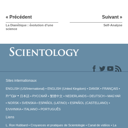
« Précédent
Suivant »
La Dianétique : évolution d’une
Self-Analyse
science
Sites internationaux
ENGLISH (US/International)
ENGLISH (United Kingdom)
DANSK
FRANÇAIS
עברית
日本語
РУССКИЙ
繁體中文
NEDERLANDS
DEUTSCH
MAGYAR
NORSK
SVENSKA
ESPAÑOL (LATINO)
ESPAÑOL (CASTELLANO)
ΕΛΛΗΝΙΚA
ITALIANO
PORTUGUÊS
Liens
L. Ron Hubbard
Croyances et pratiques de Scientologie
Canal de vidéos
La