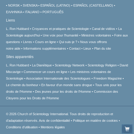
NORSK
SVENSKA
ESPAÑOL (LATINO)
ESPAÑOL (CASTELLANO)
ΕΛΛΗΝΙΚA
ITALIANO
PORTUGUÊS
Liens
L. Ron Hubbard
Croyances et pratiques de Scientologie
Canal de vidéos
La
Scientologie aujourd’hui
Une voix pour l’humanité
Ministres volontaires
Foire aux
questions
Livres
Cours en ligne
Qui suis-je ?
Nous vous offrons
notre aide
Informations supplémentaires
Contact
Lieux
Plan du site
Sites apparentés
L. Ron Hubbard
La Dianétique
Scientology Network
Scientology Religion
David
Miscavige
Commencer un cours en ligne
Les ministres volontaires de
Scientologie
Association Internationale des Scientologues
Freedom Magazine
Le chemin du bonheur
En faveur d’un monde sans drogue
Tous unis pour les
droits de l’Homme
Des jeunes pour les droits de l’Homme
Commission des
Citoyens pour les Droits de l’Homme
© 2026
Church of Scientology International.
Tous droits de reproduction et
d’adaptation réservés.
Avis de confidentialité
•
Politique en matière de cookies
•
Conditions d’utilisation
•
Mentions légales