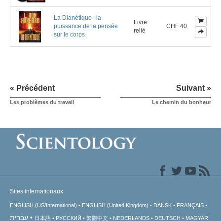
La Dianétique : la
Livre
puissance de la pensée
CHF 40
relié
sur le corps
« Précédent
Suivant »
Les problèmes du travail
Le chemin du bonheur
Sites internationaux
ENGLISH (US/International)
ENGLISH (United Kingdom)
DANSK
FRANÇAIS
עברית
日本語
РУССКИЙ
繁體中文
NEDERLANDS
DEUTSCH
MAGYAR