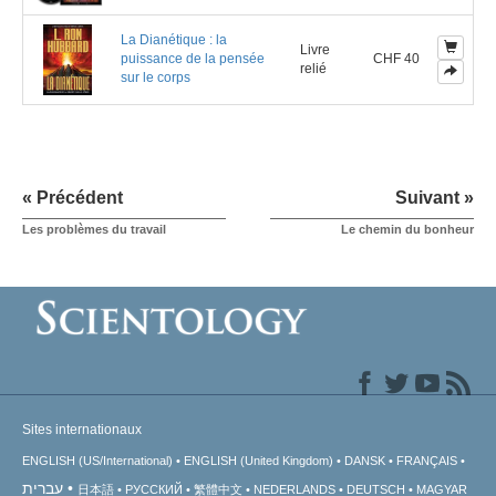
La Dianétique : la
Livre
puissance de la pensée
CHF 40
relié
sur le corps
« Précédent
Suivant »
Les problèmes du travail
Le chemin du bonheur
Sites internationaux
ENGLISH (US/International)
ENGLISH (United Kingdom)
DANSK
FRANÇAIS
עברית
日本語
РУССКИЙ
繁體中文
NEDERLANDS
DEUTSCH
MAGYAR