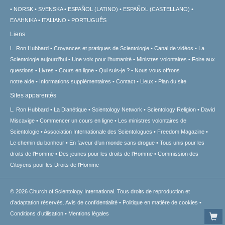
NORSK
SVENSKA
ESPAÑOL (LATINO)
ESPAÑOL (CASTELLANO)
ΕΛΛΗΝΙΚA
ITALIANO
PORTUGUÊS
Liens
L. Ron Hubbard
Croyances et pratiques de Scientologie
Canal de vidéos
La
Scientologie aujourd’hui
Une voix pour l’humanité
Ministres volontaires
Foire aux
questions
Livres
Cours en ligne
Qui suis-je ?
Nous vous offrons
notre aide
Informations supplémentaires
Contact
Lieux
Plan du site
Sites apparentés
L. Ron Hubbard
La Dianétique
Scientology Network
Scientology Religion
David
Miscavige
Commencer un cours en ligne
Les ministres volontaires de
Scientologie
Association Internationale des Scientologues
Freedom Magazine
Le chemin du bonheur
En faveur d’un monde sans drogue
Tous unis pour les
droits de l’Homme
Des jeunes pour les droits de l’Homme
Commission des
Citoyens pour les Droits de l’Homme
© 2026
Church of Scientology International.
Tous droits de reproduction et
d’adaptation réservés.
Avis de confidentialité
•
Politique en matière de cookies
•
Conditions d’utilisation
•
Mentions légales