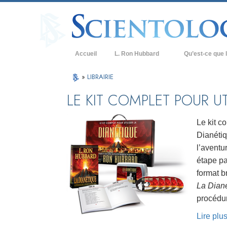
Accueil
L. Ron Hubbard
Qu’est-ce que l
Croyances et prat
»
LIBRAIRIE
Credos et Codes d
LE KIT COMPLET POUR UT
Les scientologues 
Le kit co
Rencontrez un sci
Dianétiq
l’aventu
À l’intérieur d’une
étape pa
Les principes de b
format b
La Diané
La Dianétique : Un
procédur
Amour et haine –
Qu’est-ce que la 
Lire plu