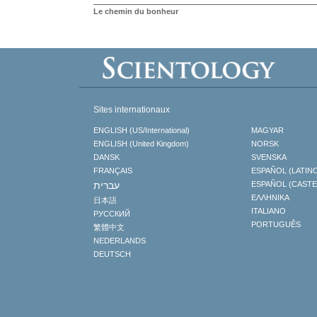
Le chemin du bonheur
Sites internationaux
ENGLISH (US/International)
MAGYAR
ENGLISH (United Kingdom)
NORSK
DANSK
SVENSKA
FRANÇAIS
ESPAÑOL (LATIN
עברית
ESPAÑOL (CAST
ΕΛΛΗΝΙΚA
日本語
ITALIANO
РУССКИЙ
PORTUGUÊS
繁體中文
NEDERLANDS
DEUTSCH