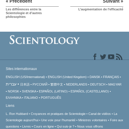
« Précédent
Suivant »
Les différences entre la
L’augmentation de l’efficacité
Scientologie et d’autres
philosophies
Sites internationaux
ENGLISH (US/International)
ENGLISH (United Kingdom)
DANSK
FRANÇAIS
עברית
日本語
РУССКИЙ
繁體中文
NEDERLANDS
DEUTSCH
MAGYAR
NORSK
SVENSKA
ESPAÑOL (LATINO)
ESPAÑOL (CASTELLANO)
ΕΛΛΗΝΙΚA
ITALIANO
PORTUGUÊS
Liens
L. Ron Hubbard
Croyances et pratiques de Scientologie
Canal de vidéos
La
Scientologie aujourd’hui
Une voix pour l’humanité
Ministres volontaires
Foire aux
questions
Livres
Cours en ligne
Qui suis-je ?
Nous vous offrons